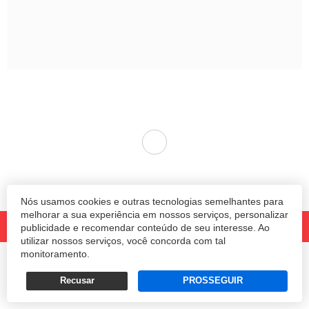
Nós usamos cookies e outras tecnologias semelhantes para
melhorar a sua experiência em nossos serviços, personalizar
publicidade e recomendar conteúdo de seu interesse. Ao
utilizar nossos serviços, você concorda com tal
monitoramento.
© 2020 Revista Amanhã.
Todos os direitos reservados.
Desenvolvido por
Recusar
PROSSEGUIR
Termos e Políticas de Uso
Privacidade