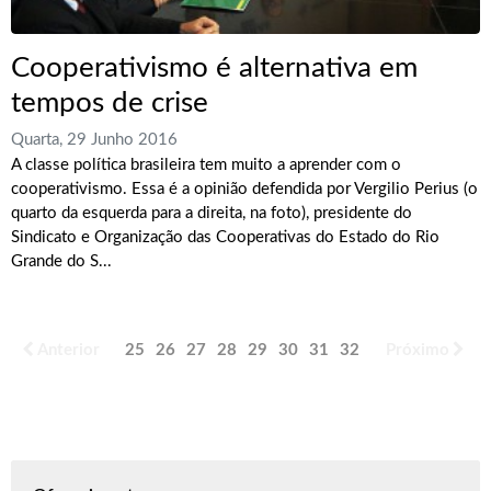
Cooperativismo é alternativa em
tempos de crise
Quarta, 29 Junho 2016
A classe política brasileira tem muito a aprender com o
cooperativismo. Essa é a opinião defendida por Vergilio Perius (o
quarto da esquerda para a direita, na foto), presidente do
Sindicato e Organização das Cooperativas do Estado do Rio
Grande do S...
Anterior
25
26
27
28
29
30
31
32
33
Próximo
34