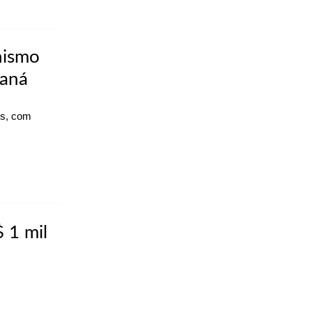
nismo
raná
is, com
 1 mil