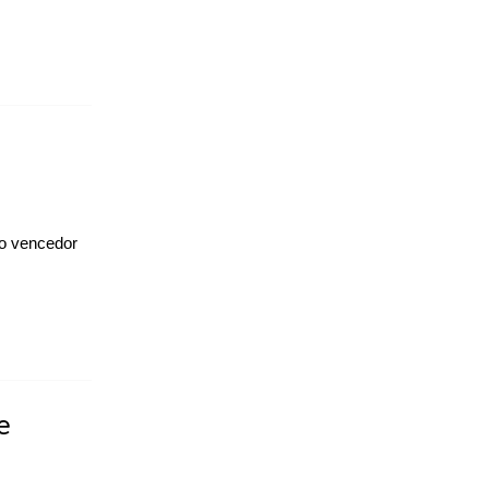
 o vencedor
e