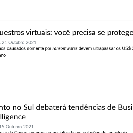
estros virtuais: você precisa se protege
, 21 Outubro 2021
nos causados somente por
devem ultrapassar os US$ 2
ransomwares
ano
nto no Sul debaterá tendências de Bus
lligence
 15 Outubro 2021
tiva é da Codex, empresa especializada em soluções de tecnologia