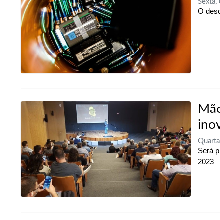
Sexta,
O desc
Mão
ino
Quarta
Será p
2023