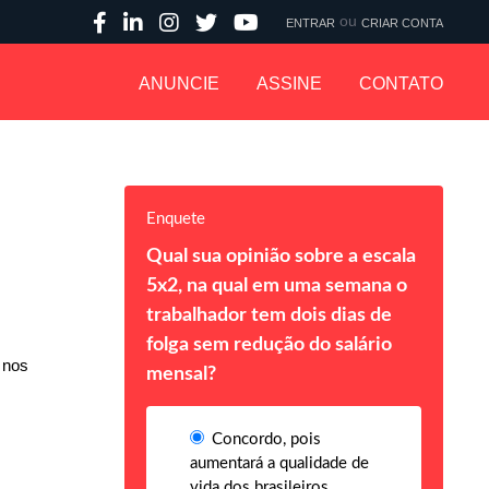
ou
ENTRAR
CRIAR CONTA
ANUNCIE
ASSINE
CONTATO
Enquete
Qual sua opinião sobre a escala
5x2, na qual em uma semana o
trabalhador tem dois dias de
folga sem redução do salário
 nos
mensal?
Concordo, pois
aumentará a qualidade de
vida dos brasileiros