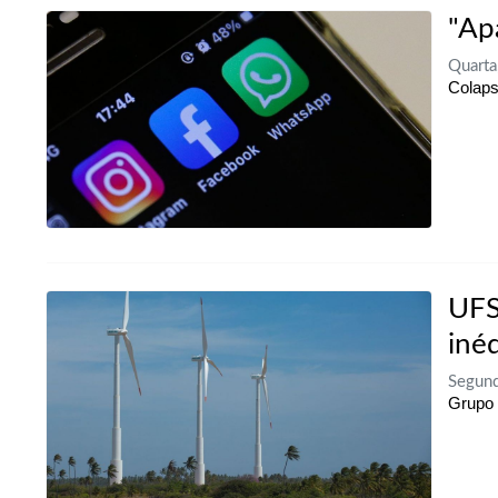
"Ap
Quarta
Colaps
UFS
inéd
Segund
Grupo 