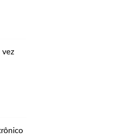
 vez
trônico