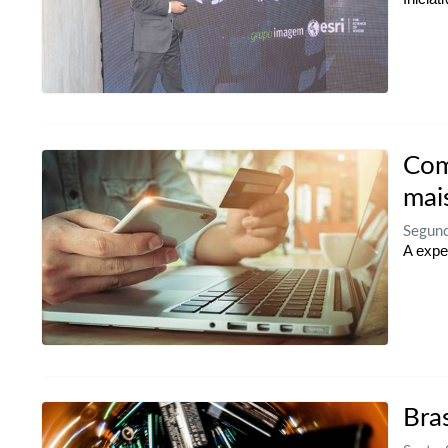
Com
mais
Segund
A expe
Bras