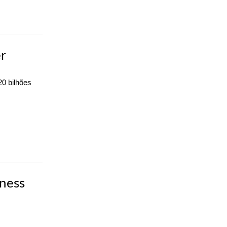
r
0 bilhões
iness