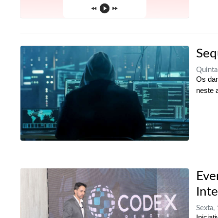
Sequ
Quinta
Os da
neste 
Eve
Inte
Sexta,
Inicia