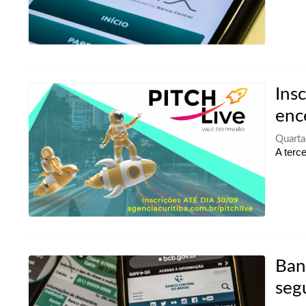
Ins
enc
Quarta
A terc
Ban
seg