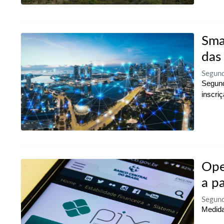
Sma
das
Segund
Segund
inscriç
Ope
a pa
Segund
Medida