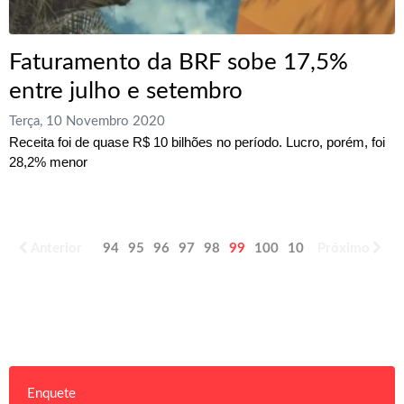
Faturamento da BRF sobe 17,5%
entre julho e setembro
Terça, 10 Novembro 2020
Receita foi de quase R$ 10 bilhões no período. Lucro, porém, foi
28,2% menor
Anterior
94
95
96
97
98
99
100
101
Próximo
102
103
Enquete