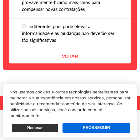
provavelmente ficarão mais caros para
compensar novas contratações
Indiferente, pois pode elevar a
informalidade e as mudanças não deverão ser
tão significativas
Nós usamos cookies e outras tecnologias semelhantes para
melhorar a sua experiência em nossos serviços, personalizar
publicidade e recomendar conteúdo de seu interesse. Ao
utilizar nossos serviços, você concorda com tal
monitoramento.
© 2020 Revista Amanhã.
Todos os direitos reservados.
Desenvolvido por
Recusar
PROSSEGUIR
Termos e Políticas de Uso
Privacidade