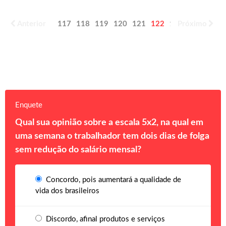
Anterior
117
118
119
120
121
122
123
Próximo
124
125
Enquete
Qual sua opinião sobre a escala 5x2, na qual em
uma semana o trabalhador tem dois dias de folga
sem redução do salário mensal?
Concordo, pois aumentará a qualidade de
vida dos brasileiros
Discordo, afinal produtos e serviços