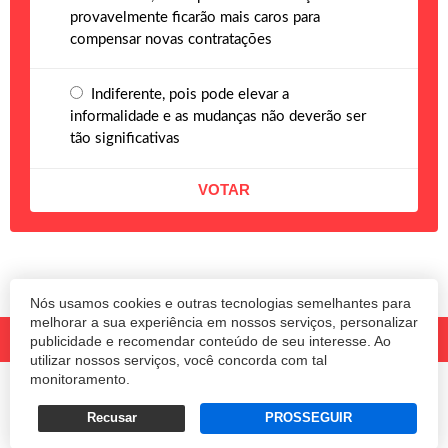
provavelmente ficarão mais caros para
compensar novas contratações
Indiferente, pois pode elevar a
informalidade e as mudanças não deverão ser
tão significativas
Nós usamos cookies e outras tecnologias semelhantes para
melhorar a sua experiência em nossos serviços, personalizar
publicidade e recomendar conteúdo de seu interesse. Ao
utilizar nossos serviços, você concorda com tal
monitoramento.
© 2020 Revista Amanhã.
Todos os direitos reservados.
Desenvolvido por
Recusar
PROSSEGUIR
Termos e Políticas de Uso
Privacidade