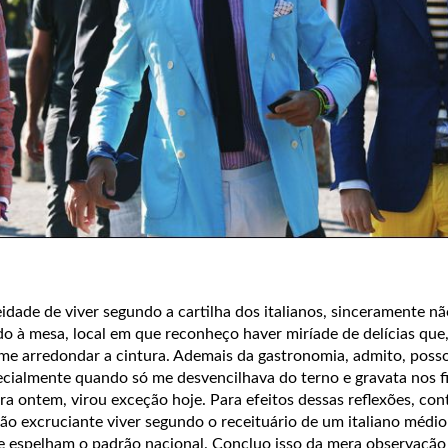
leidade de viver segundo a cartilha dos italianos, sinceramente n
do à mesa, local em que reconheço haver miríade de delícias que
e arredondar a cintura. Ademais da gastronomia, admito, posso t
ecialmente quando só me desvencilhava do terno e gravata nos f
a ontem, virou exceção hoje. Para efeitos dessas reflexões, con
ão excruciante viver segundo o receituário de um italiano médi
ue espelham o padrão nacional. Concluo isso da mera observação 