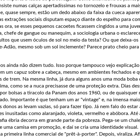
siste numas calças apertadíssimas no tornozelo e frouxas a mai
ue, quase sempre, estão um dedo abaixo da faixa da cueca apare
as extrações sociais disputam espaço diante do espelho para co
s ora, se esses pequenos cacoetes ficassem cingidos a uma juve
a, chefe de gangue ou manequim, a sociologia urbana o esclarec
dultos que usem óculos de sol no meio da testa? Ou que deixa-o
e-Adão, mesmo sob um sol inclemente? Parece prato cheio para
ulos ainda não dizem tudo. Isso porque tampouco vejo explicação
m um capuz sobre a cabeça, mesmo em ambientes fechados e q
 de trem. Na mesma linha, já dura alguns anos uma moda boba 
cima, como se a nuca precisasse de uma proteção extra. Dias des
por bolsas a tiracolo da Panam dos anos 1960, ou de quaisquer
ado. Importante é que tenham um ar "vintage" e, na imensa maio
 donos as levam vazias, só para fazer tipo. Já nem falo do estar
es inusitadas como alaranjado, violeta, vermelho e abóbora. Até
afia ébria decorra em grande parte da pobreza. Pega-se um chale
 e uma camisa em promoção, e daí se cria uma identidade visual.
 a primeira linha comercial de "prêt-à-porter". Depois, viraliza. Af