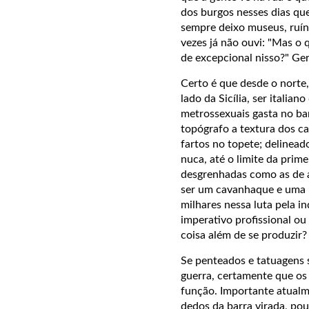
dos burgos nesses dias qu
sempre deixo museus, ruín
vezes já não ouvi: "Mas o
de excepcional nisso?" Ge
Certo é que desde o norte, 
lado da Sicília, ser itali
metrossexuais gasta no bar
topógrafo a textura dos c
fartos no topete; delinead
nuca, até o limite da prim
desgrenhadas como as de a
ser um cavanhaque e uma 
milhares nessa luta pela i
imperativo profissional ou
coisa além de se produzir
Se penteados e tatuagens s
guerra, certamente que o
função. Importante atualm
dedos da barra virada, po