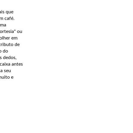
ais que
m café.
uma
ortesia" ou
colher em
tributo de
o do
s dedos,
caixa antes
ia seu
muito e