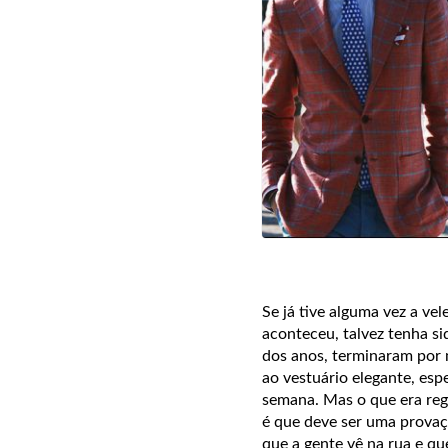
Se já tive alguma vez a ve
aconteceu, talvez tenha si
dos anos, terminaram por m
ao vestuário elegante, esp
semana. Mas o que era regr
é que deve ser uma provaç
que a gente vê na rua e q