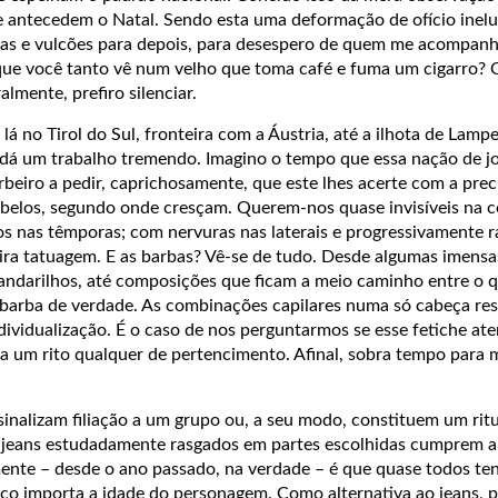
e antecedem o Natal. Sendo esta uma deformação de ofício inelu
as e vulcões para depois, para desespero de quem me acompanh
 que você tanto vê num velho que toma café e fuma um cigarro?
ralmente, prefiro silenciar.
lá no Tirol do Sul, fronteira com a Áustria, até a ilhota de Lamp
ano dá um trabalho tremendo. Imagino o tempo que essa nação de j
beiro a pedir, caprichosamente, que este lhes acerte com a pre
abelos, segundo onde cresçam. Querem-nos quase invisíveis na c
os nas têmporas; com nervuras nas laterais e progressivamente r
eira tatuagem. E as barbas? Vê-se de tudo. Desde algumas imensa
ndarilhos, até composições que ficam a meio caminho entre o 
barba de verdade. As combinações capilares numa só cabeça re
ndividualização. É o caso de nos perguntarmos se esse fetiche at
 a um rito qualquer de pertencimento. Afinal, sobra tempo para 
?
inalizam filiação a um grupo ou, a seu modo, constituem um ritu
s jeans estudadamente rasgados em partes escolhidas cumprem 
ente – desde o ano passado, na verdade – é que quase todos te
uco importa a idade do personagem. Como alternativa ao jeans, 