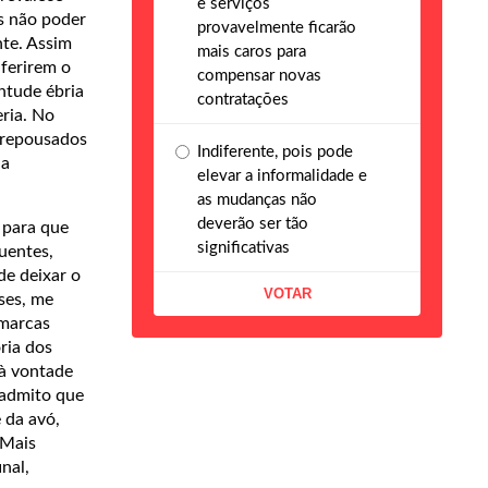
e serviços
s não poder
provavelmente ficarão
nte. Assim
mais caros para
nferirem o
compensar novas
ntude ébria
contratações
eria. No
s repousados
Indiferente, pois pode
 a
elevar a informalidade e
as mudanças não
deverão ser tão
 para que
significativas
uentes,
de deixar o
ses, me
 marcas
ria dos
 à vontade
 admito que
 da avó,
 Mais
inal,