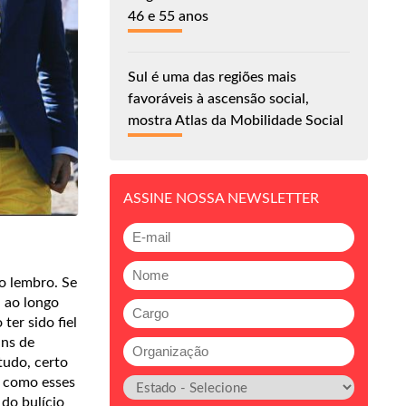
46 e 55 anos
Sul é uma das regiões mais
favoráveis à ascensão social,
mostra Atlas da Mobilidade Social
ASSINE NOSSA NEWSLETTER
ão lembro. Se
, ao longo
er sido fiel
ins de
tudo, certo
o como esses
do bulício