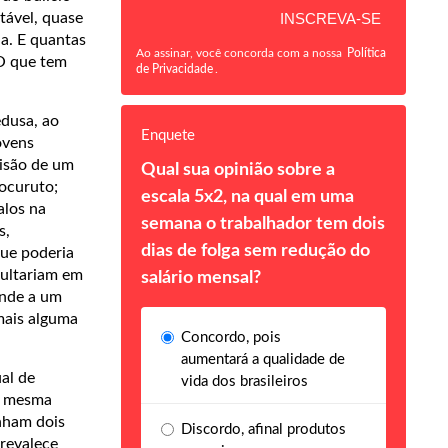
tável, quase
a. E quantas
Ao assinar, você concorda com a nossa
Política
 O que tem
de Privacidade
.
edusa, ao
Enquete
ovens
cisão de um
Qual sua opinião sobre a
ocuruto;
escala 5x2, na qual em uma
alos na
semana o trabalhador tem dois
s,
dias de folga sem redução do
que poderia
sultariam em
salário mensal?
ende a um
mais alguma
Concordo, pois
aumentará a qualidade de
al de
vida dos brasileiros
a mesma
nham dois
Discordo, afinal produtos
prevalece