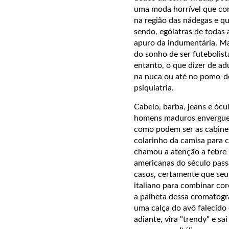
uma moda horrível que con
na região das nádegas e q
sendo, ególatras de todas 
apuro da indumentária. Ma
do sonho de ser futebolist
entanto, o que dizer de a
na nuca ou até no pomo-d
psiquiatria.
Cabelo, barba, jeans e óc
homens maduros envergue
como podem ser as cabines
colarinho da camisa para 
chamou a atenção a febre 
americanas do século pass
casos, certamente que seus
italiano para combinar cor
a palheta dessa cromatogr
uma calça do avô falecido
adiante, vira "trendy" e sai