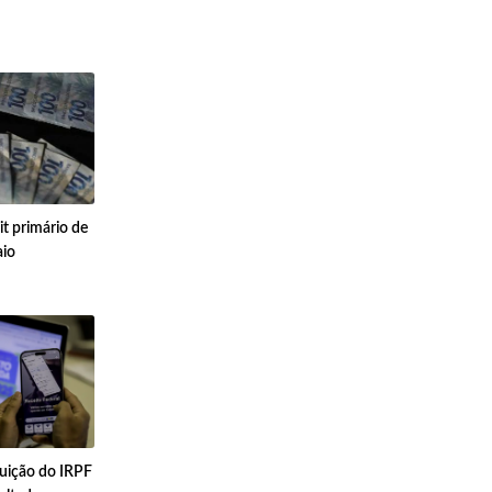
it primário de
aio
tuição do IRPF