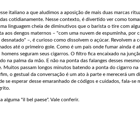
esse italiano a que aludimos a aposição de mais duas marcas ritu
idas cotidianamente. Nesse contexto, é divertido ver como toma
ma linguagem cheia de diminutivos que o barista o tire com alg
eta aos dengos maternos – "com uma nuvem de espuminha, por c
e desnatado" –, é curioso como dissolvem o açúcar. Revolvem a 
mados até o primeiro gole. Como é um país onde fumar ainda é a
 homens seguram seus cigarros. O filtro fica encaixado na junçã
ndo na palma da mão. E não na ponta das falanges desses mesmo
 Muitos passam longos minutos batendo a ponta do cigarro na 
fim, o gestual da conversação é um ato à parte e merecerá um d
de se esperar desse emaranhado de códigos e cuidados, fala-se 
grito.
da alguma "il bel paese". Vale conferir.