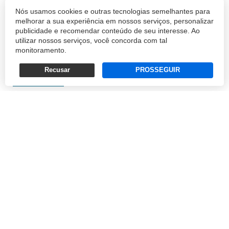
Nós usamos cookies e outras tecnologias semelhantes para
banda larga comum. Ao invés de uma
melhorar a sua experiência em nossos serviços, personalizar
conexão compartilhada com outros clientes,
publicidade e recomendar conteúdo de seu interesse. Ao
a conexão é limpa e direta com o provedor, o
utilizar nossos serviços, você concorda com tal
monitoramento.
que traz muitas vantagens estratégicas que
po...
Recusar
PROSSEGUIR
TELIUM
11/09/2019 15:10