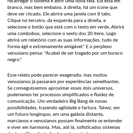
recarregar o sistema e abrir uma nova tela. Ela está em
branco, mas bem embaixo, à direita, há um ícone que
deve ser clicado. Ele abrirá uma janela com 8 tabs.
Clique no terceiro, da esquerda para a direita, e
selecione o botão que está com o texto em verde. Abrirá
uma combobox, selecione o sexto dos 20 itens. Logo
abrirá um relatório com as suas informações, tudo de
forma ágil e extremamente amigável." E o perplexo
venusiano pensa: "Acabei de ser tragado por um buraco
negro."
Esse relato pode parecer exagerado, mas muitos
venusianos já passaram por experiências semelhantes.
Se conseguíssemos aproximar esses dois universos,
poderíamos ter processos simplificados e fluidez de
comunicação. Um verdadeiro Big Bang de novas
possibilidades, trazendo agilidade e fartura. Talvez, em
um futuro longínquo, em uma galáxia distante,
marcianos e venusianos possam finalmente se entender
e viver em harmonia. Mas, até lá, sofisticados sistemas