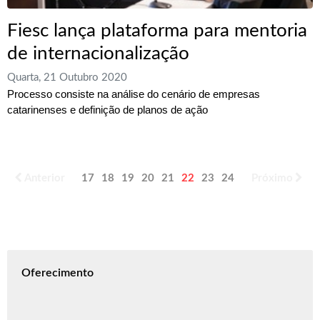
Fiesc lança plataforma para mentoria
de internacionalização
Quarta, 21 Outubro 2020
Processo consiste na análise do cenário de empresas
catarinenses e definição de planos de ação
Anterior
17
18
19
20
21
22
23
24
25
Próximo
26
Oferecimento