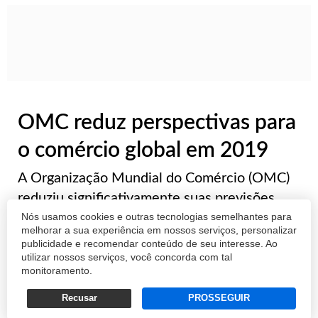
OMC reduz perspectivas para
o comércio global em 2019
A Organização Mundial do Comércio (OMC)
reduziu significativamente suas previsões
Nós usamos cookies e outras tecnologias semelhantes para
para o comércio global neste ano devido à
melhorar a sua experiência em nossos serviços, personalizar
disputa comercial entre Estados Unidos e
publicidade e recomendar conteúdo de seu interesse. Ao
China, além de outros fatores. A organização
utilizar nossos serviços, você concorda com tal
monitoramento.
espera que o volume de comércio de merca...
Recusar
PROSSEGUIR