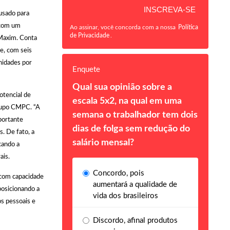
(usado para
, com um
Ao assinar, você concorda com a nossa
Política
de Privacidade
.
 Maxim. Conta
e, com seis
nidades por
Enquete
Qual sua opinião sobre a
otencial de
escala 5x2, na qual em uma
Grupo CMPC. “A
semana o trabalhador tem dois
portante
dias de folga sem redução do
s. De fato, a
salário mensal?
cando a
ais.
Concordo, pois
 com capacidade
aumentará a qualidade de
posicionando a
vida dos brasileiros
os pessoais e
Discordo, afinal produtos