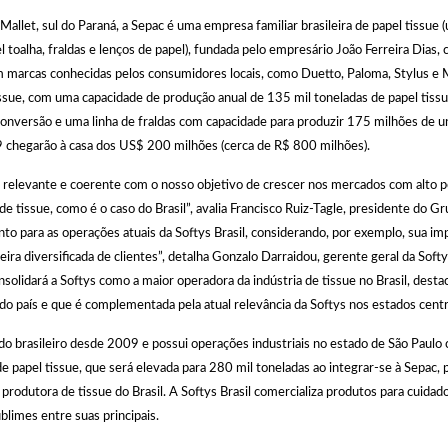
llet, sul do Paraná, a Sepac é uma empresa familiar brasileira de papel tissue 
l toalha, fraldas e lenços de papel), fundada pelo empresário João Ferreira Dias
em marcas conhecidas pelos consumidores locais, como Duetto, Paloma, Stylus e
sue, com uma capacidade de produção anual de 135 mil toneladas de papel tissu
conversão e uma linha de fraldas com capacidade para produzir 175 milhões de u
 chegarão à casa dos US$ 200 milhões (cerca de R$ 800 milhões).
 relevante e coerente com o nosso objetivo de crescer nos mercados com alto p
e tissue, como é o caso do Brasil”, avalia Francisco Ruiz-Tagle, presidente do 
 para as operações atuais da Softys Brasil, considerando, por exemplo, sua im
eira diversificada de clientes”, detalha Gonzalo Darraidou, gerente geral da Softy
solidará a Softys como a maior operadora da indústria de tissue no Brasil, desta
do país e que é complementada pela atual relevância da Softys nos estados centr
o brasileiro desde 2009 e possui operações industriais no estado de São Paulo
e papel tissue, que será elevada para 280 mil toneladas ao integrar-se à Sepac, 
rodutora de tissue do Brasil. A Softys Brasil comercializa produtos para cuidad
ublimes entre suas principais.