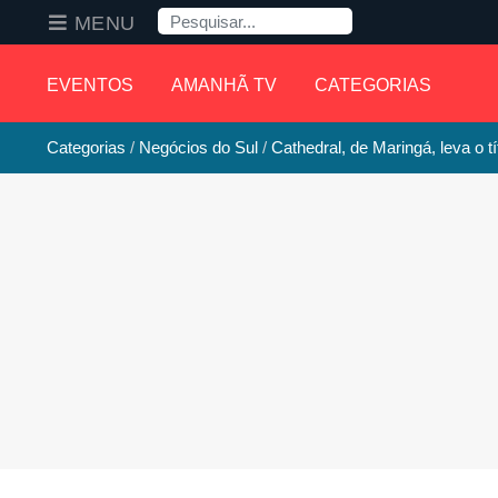
Pesquisa
MENU
EVENTOS
AMANHÃ TV
CATEGORIAS
Categorias
Negócios do Sul
Cathedral, de Maringá, leva o t