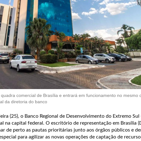
na quadra comercial de Brasília e entrará em funcionamento no mesmo di
l da diretoria do banco
feira (25), o Banco Regional de Desenvolvimento do Extremo Sul
l na capital federal. O escritório de representação em Brasília (
 de perto as pautas prioritárias junto aos órgãos públicos e d
m especial para agilizar as novas operações de captação de recurs