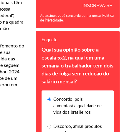
cionais têm
 nossa
ederal",
Ao assinar, você concorda com a nossa
Política
de Privacidade
.
do na quadra
união
Enquete
e fomento do
Qual sua opinião sobre a
de sua
escala 5x2, na qual em uma
uida das
que seguem
semana o trabalhador tem dois
echou 2024
dias de folga sem redução do
nte de um
salário mensal?
uperou em
Concordo, pois
aumentará a qualidade de
vida dos brasileiros
Discordo, afinal produtos