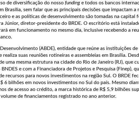
so de diversificação do nosso
funding
e todos os bancos interna
em Brasília, sem falar que as principais decisões que impactam a
ceiro e as políticas de desenvolvimento são tomadas na capital f
ra Júnior, diretor-presidente do BRDE. O escritório está instala
ntrará em funcionamento no mesmo dia, inclusive recebendo a re
banco.
e Desenvolvimento (ABDE), entidade que reúne as instituições d
e realiza suas reuniões rotineiras e assembleias em Brasília. Des
de uma mesma estrutura na cidade do Rio de Janeiro (RJ), que c
o BNDES e com a Financiadora de Projetos e Pesquisa (Finep), 
 de recursos para novos investimentos na região Sul. O BRDE f
R$ 6 bilhões em novos investimentos no Sul do país. Mesmo dia
os de acesso ao crédito, a marca histórica de R$ 5,9 bilhões s
 volume de financiamentos registrado no ano anterior.