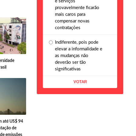
e serviços
provavelmente ficarão
mais caros para
compensar novas
contratações
Indiferente, pois pode
elevar a informalidade e
as mudanças não
ersidade
deverão ser tão
asil
significativas
 até US$ 94
ntação de
 de emissões