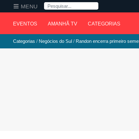
Pesquisa
MENU
EVENTOS
AMANHÃ TV
CATEGORIAS
Categorias
Negócios do Sul
Randon encerra primeiro semes