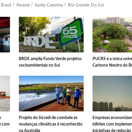
Brasil
Paraná
Santa Catarina
Rio Grande Do Sul
BRDE amplia Fundo Verde projetos
PUCRS é a única univ
socioambientais no Sul
Carbono Neutro do Br
m
Projeto do Sicredi de combate às
Empresas economizam
e com
mudanças climáticas é reconhecido
bilhões com impleme
na Austrália
iniciativas de redução