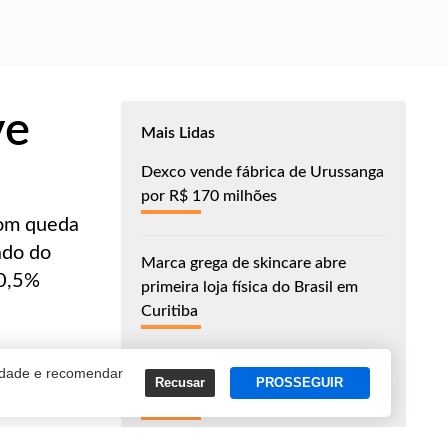
ve
Mais Lidas
Dexco vende fábrica de Urussanga
por R$ 170 milhões
com queda
ado do
Marca grega de skincare abre
 0,5%
primeira loja física do Brasil em
Curitiba
cidade e recomendar
John Deere anuncia produção de
Recusar
PROSSEGUIR
componentes eletrônicos no Brasil