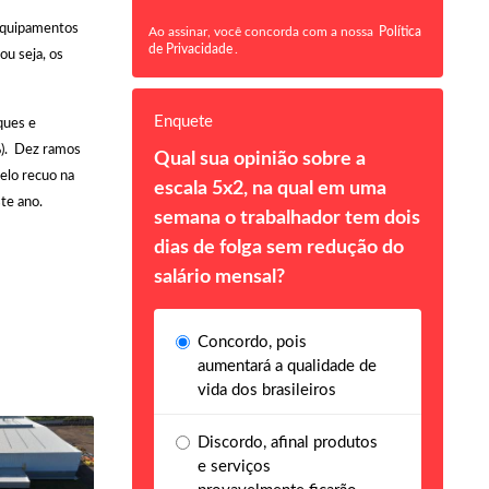
 equipamentos
Ao assinar, você concorda com a nossa
Política
de Privacidade
.
ou seja, os
Enquete
ques e
%). Dez ramos
Qual sua opinião sobre a
pelo recuo na
escala 5x2, na qual em uma
te ano.
semana o trabalhador tem dois
dias de folga sem redução do
salário mensal?
Concordo, pois
aumentará a qualidade de
vida dos brasileiros
Discordo, afinal produtos
e serviços