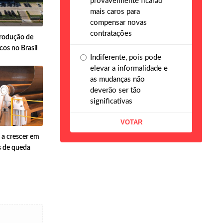
provavelmente ficarão
mais caros para
compensar novas
contratações
rodução de
os no Brasil
Indiferente, pois pode
elevar a informalidade e
as mudanças não
deverão ser tão
significativas
 a crescer em
s de queda