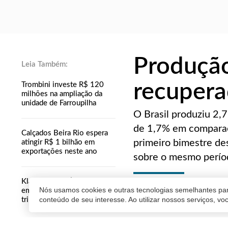
Produção
recupera
Trombini investe R$ 120
milhões na ampliação da
unidade de Farroupilha
O Brasil produziu 2,
de 1,7% em compara
Calçados Beira Rio espera
primeiro bimestre de
atingir R$ 1 bilhão em
exportações neste ano
sobre o mesmo períod
Klabin soma R$ 5,2 bilhões
REDAÇÃO
Nós usamos cookies e outras tecnologias semelhantes par
em vendas no segundo
conteúdo de seu interesse. Ao utilizar nossos serviços, v
trimestre
21/03/2019 18:58
| Atualiz