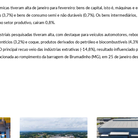
icas tiveram alta de janeiro para fevereiro: bens de capital, isto é, máquinas e
 (3,7%) e bens de consumo semi e não duráveis (0,7%). Os bens intermediários, 
no setor produtivo, caíram 0,8%.
striais pesquisadas tiveram alta, com destaque para veículos automotores, rebo
mentícios (3,2%) e coque, produtos derivados do petróleo e biocombustíveis (4,3
 principal recuo veio das indústrias extrativas (-14,8%), resultado influenciado 
lacionada ao rompimento da barragem de Brumadinho (MG), em 25 de janeiro des