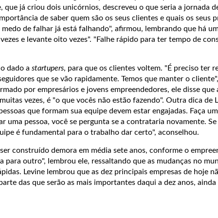
e, que já criou dois unicórnios, descreveu o que seria a jornada 
 importância de saber quem são os seus clientes e quais os seus 
medo de falhar já está falhando", afirmou, lembrando que há u
 vezes e levante oito vezes". "Falhe rápido para ter tempo de con
lho dado a
startupers
, para que os clientes voltem. "É preciso ter 
seguidores que se vão rapidamente. Temos que manter o cliente"
rmado por empresários e jovens empreendedores, ele disse que 
 muitas vezes, é "o que vocês não estão fazendo". Outra dica de L
 pessoas que formam sua equipe devem estar engajadas. Faça um 
r uma pessoa, você se pergunta se a contrataria novamente. Se
uipe é fundamental para o trabalho dar certo", aconselhou.
ser construído demora em média sete anos, conforme o empree
dia para outro", lembrou ele, ressaltando que as mudanças no mu
pidas. Levine lembrou que as dez principais empresas de hoje n
parte das que serão as mais importantes daqui a dez anos, aind