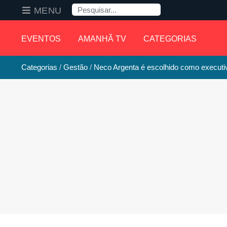
Pesquisa
MENU
EVENTOS
AMANHÃ TV
CATEGORIAS
Categorias
Gestão
Neco Argenta é escolhido como executi