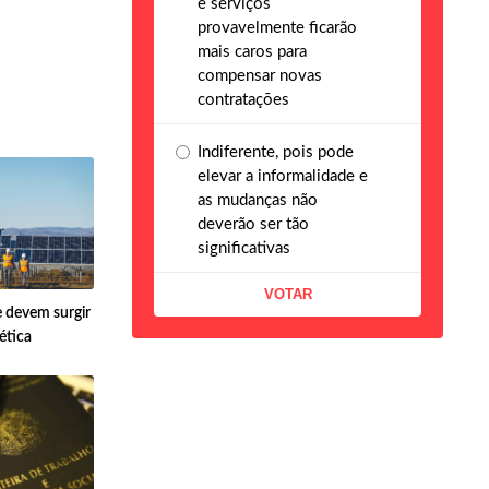
e serviços
provavelmente ficarão
mais caros para
compensar novas
contratações
Indiferente, pois pode
elevar a informalidade e
as mudanças não
deverão ser tão
significativas
e devem surgir
ética