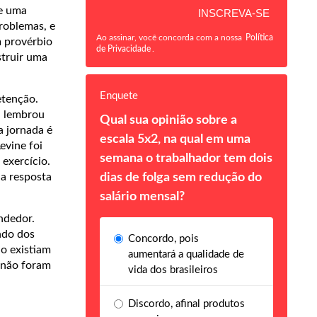
de uma
problemas, e
Ao assinar, você concorda com a nossa
Política
m provérbio
de Privacidade
.
struir uma
Enquete
retenção.
, lembrou
Qual sua opinião sobre a
a jornada é
escala 5x2, na qual em uma
evine foi
semana o trabalhador tem dois
exercício.
dias de folga sem redução do
 a resposta
salário mensal?
ndedor.
ndo dos
Concordo, pois
ão existiam
aumentará a qualidade de
a não foram
vida dos brasileiros
Discordo, afinal produtos