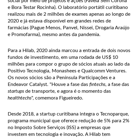
social por meio de projetos e ações (Favela Sem Corona
e Bora Testar Rocinha). O laboratório portátil curitibano
realizou mais de 2 milhões de exames apenas ao longo de
2020 e já estava disponível em grandes redes de
farmácias (Pague Menos, Panvel, Nissei, Drogaria Araújo
e Promofarma), mesmo antes da pandemia.
Para a Hilab, 2020 ainda marcou a entrada de dois novos
fundos de investimento, em uma rodada de US$ 10
milhões para compor o grupo de sócios atuais ao lado da
Positivo Tecnologia, Monashees e Qualcomm Ventures.
Os novos sócios são a Península Participações e a
Endeavor Catalyst. "Houve a fase das
fintechs
, a fase das
startups
de transporte, e agora é o momento das
healthtechs
", comemora Figueiredo.
Desde 2018, a startup curitibana integra o Tecnoparque,
programa municipal que oferece redução de 5% para 2%
no Imposto Sobre Serviços (ISS) a empresas que
investem em tecnologia e inovação. A Hilab tem