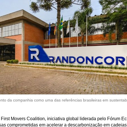
ento da companhia como uma das referências brasileiras em sustentab
 First Movers Coalition, iniciativa global liderada pelo Fórum 
as comprometidas em acelerar a descarbonização em cadeias 