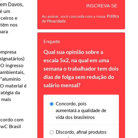
l em Davos,
 é um
Ao assinar, você concorda com a nossa
Política
ceiros e
de Privacidade
.
 têm nos
para
Enquete
Qual sua opinião sobre a
 empresa
signatários)
escala 5x2, na qual em uma
 O ingresso
semana o trabalhador tem dois
 ambientais,
dias de folga sem redução do
 "alumínio
salário mensal?
 O material é
ratégia da
 mais
Concordo, pois
aumentará a qualidade de
vida dos brasileiros
 acordo com
wC Brasil
Discordo, afinal produtos