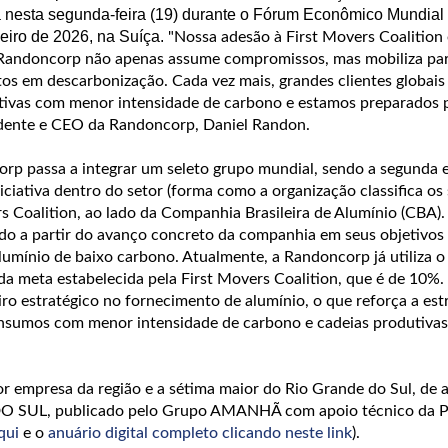
da nesta segunda-feira (19) durante o Fórum Econômico Mundia
neiro de 2026, na Suíça.
"Nossa adesão à First Movers Coalition
Randoncorp não apenas assume compromissos, mas mobiliza par
tos em descarbonização. Cada vez mais, grandes clientes globais
ivas com menor intensidade de carbono e estamos preparados 
sidente e CEO da Randoncorp, Daniel Randon.
rp passa a integrar um seleto grupo mundial, sendo a segunda
iniciativa dentro do setor (forma como a organização classifica os 
s Coalition, ao lado da Companhia Brasileira de Alumínio (CBA).
ado a partir do avanço concreto da companhia em seus objetivos
lumínio de baixo carbono.
Atualmente, a Randoncorp já utiliza o
da meta estabelecida pela First Movers Coalition, que é de 10%.
ro estratégico no fornecimento de alumínio, o que reforça a est
insumos com menor intensidade de carbono e cadeias produtivas
r empresa da região e a sétima maior do Rio Grande do Sul, de
O SUL, publicado pelo Grupo AMANHÃ com apoio técnico da P
qui
e o
anuário digital completo clicando neste link
).