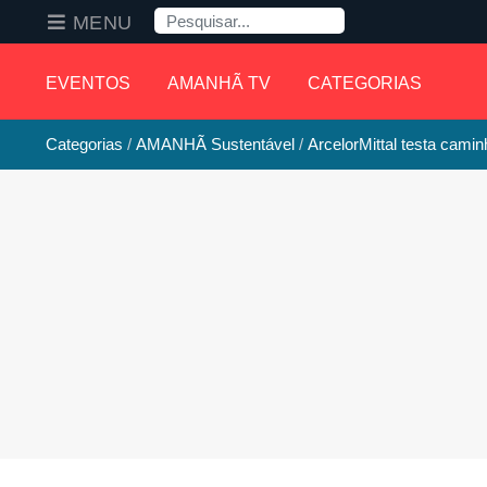
Pesquisa
MENU
EVENTOS
AMANHÃ TV
CATEGORIAS
Categorias
AMANHÃ Sustentável
ArcelorMittal testa camin