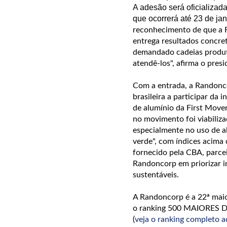
A adesão será oficializa
que ocorrerá até 23 de ja
reconhecimento de que a 
entrega resultados concre
demandado cadeias produt
atendê‑los", afirma o pre
Com a entrada, a Randonco
brasileira a participar da 
de alumínio da First Mover
no movimento foi viabiliz
especialmente no uso de a
verde", com índices acima 
fornecido pela CBA, parcei
Randoncorp em priorizar 
sustentáveis.
A Randoncorp é a 22ª maio
o ranking 500 MAIORES D
(
veja o ranking completo a