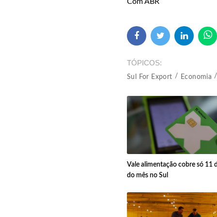
Com ABR
TÓPICOS
Sul For Export
Economia
Vale alimentação cobre só 11 d
do mês no Sul