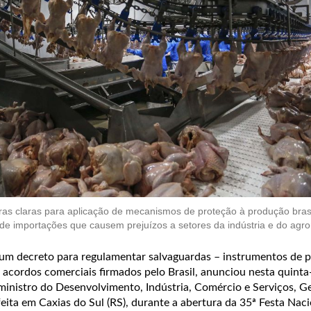
ras claras para aplicação de mecanismos de proteção à produção bras
de importações que causem prejuízos a setores da indústria e do agr
 um decreto para regulamentar salvaguardas – instrumentos de 
acordos comerciais firmados pelo Brasil, anunciou nesta quinta-
 ministro do Desenvolvimento, Indústria, Comércio e Serviços, G
feita em Caxias do Sul (RS), durante a abertura da 35ª Festa Nac