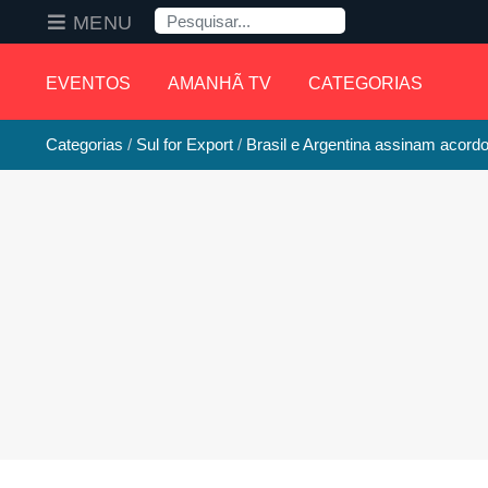
Pesquisa
MENU
EVENTOS
AMANHÃ TV
CATEGORIAS
Categorias
Sul for Export
Brasil e Argentina assinam acordo