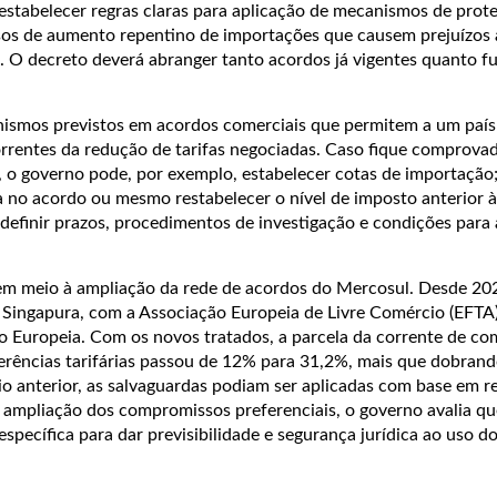
estabelecer regras claras para aplicação de mecanismos de prot
sos de aumento repentino de importações que causem prejuízos 
. O decreto deverá abranger tanto acordos já vigentes quanto f
ismos previstos em acordos comerciais que permitem a um país 
rrentes da redução de tarifas negociadas. Caso fique comprova
, o governo pode, por exemplo, estabelecer cotas de importação
ta no acordo ou mesmo restabelecer o nível de imposto anterior à
definir prazos, procedimentos de investigação e condições para 
em meio à ampliação da rede de acordos do Mercosul. Desde 202
Singapura, com a Associação Europeia de Livre Comércio (EFTA)
 Europeia. Com os novos tratados, a parcela da corrente de co
ferências tarifárias passou de 12% para 31,2%, mais que dobrand
o anterior, as salvaguardas podiam ser aplicadas com base em r
a ampliação dos compromissos preferenciais, o governo avalia qu
 específica para dar previsibilidade e segurança jurídica ao uso d