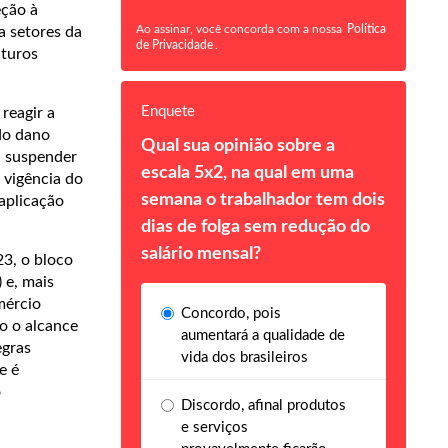
eção à
Ao assinar, você concorda com a nossa
Política
a setores da
de Privacidade
.
uturos
Enquete
reagir a
do dano
Qual sua opinião sobre a
; suspender
escala 5x2, na qual em uma
 vigência do
semana o trabalhador tem dois
aplicação
dias de folga sem redução do
salário mensal?
3, o bloco
 e, mais
mércio
Concordo, pois
o o alcance
aumentará a qualidade de
egras
vida dos brasileiros
e é
o
Discordo, afinal produtos
e serviços