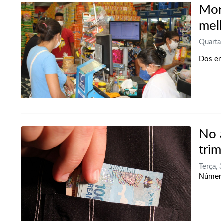
Mor
mel
Quarta
Dos en
No 
trim
Terça,
Número