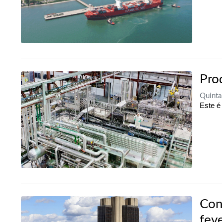
Pro
Quinta
Este é
Con
feve