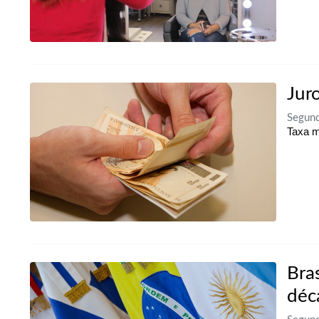
Jur
Segun
Taxa m
Bra
déc