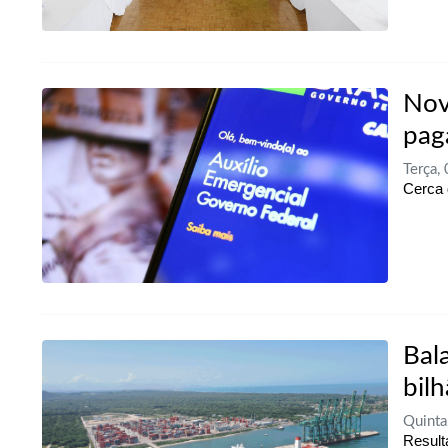
Nov
pag
Terça,
Cerca 
Bal
bil
Quinta
Result