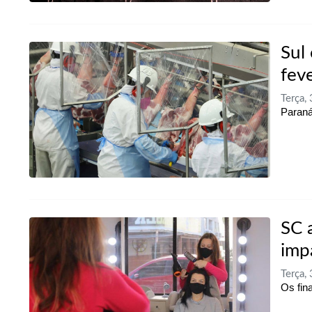
Sul
feve
Terça,
Paraná
SC 
imp
Terça,
Os fin