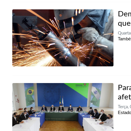
Dem
que
Quarta
Também
Par
afe
Terça,
Estado