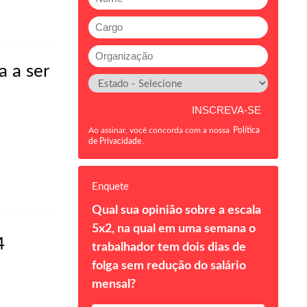
 a ser
Ao assinar, você concorda com a nossa
Política
de Privacidade
.
Enquete
Qual sua opinião sobre a escala
5x2, na qual em uma semana o
4
trabalhador tem dois dias de
folga sem redução do salário
mensal?