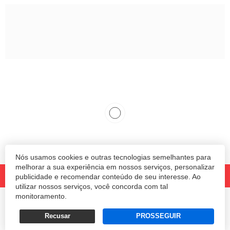
Nós usamos cookies e outras tecnologias semelhantes para
melhorar a sua experiência em nossos serviços, personalizar
publicidade e recomendar conteúdo de seu interesse. Ao
utilizar nossos serviços, você concorda com tal
monitoramento.
© 2020 Revista Amanhã.
Todos os direitos reservados.
Desenvolvido por
Recusar
PROSSEGUIR
Termos e Políticas de Uso
Privacidade