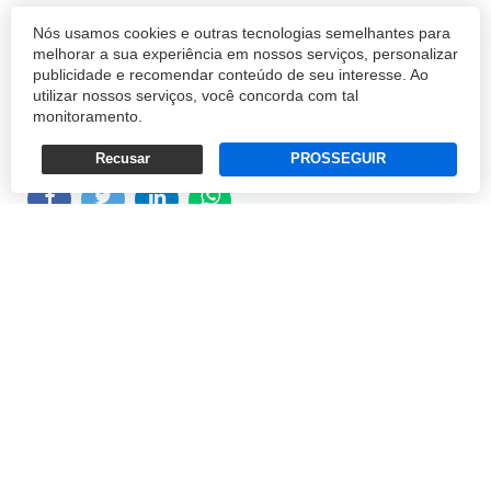
Anúncio foi feito por Albert Bourla,
Nós usamos cookies e outras tecnologias semelhantes para
presidente do laboratório
melhorar a sua experiência em nossos serviços, personalizar
publicidade e recomendar conteúdo de seu interesse. Ao
utilizar nossos serviços, você concorda com tal
REDAÇÃO
monitoramento.
09/11/2020 15:03
Recusar
PROSSEGUIR