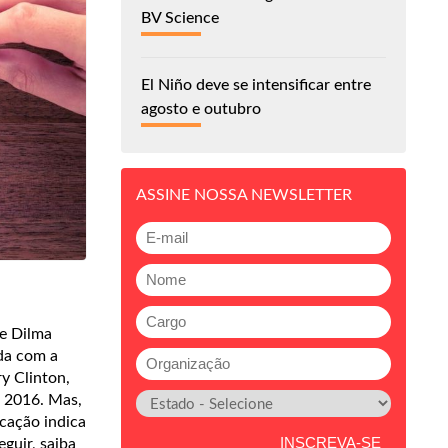
BV Science
El Niño deve se intensificar entre
agosto e outubro
ASSINE NOSSA NEWSLETTER
te Dilma
ada com a
y Clinton,
e 2016. Mas,
icação indica
guir, saiba