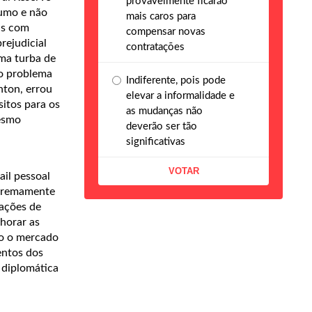
provavelmente ficarão
sumo e não
mais caros para
as com
compensar novas
rejudicial
contratações
uma turba de
 o problema
Indiferente, pois pode
nton, errou
elevar a informalidade e
sitos para os
as mudanças não
mesmo
deverão ser tão
significativas
il pessoal
xtremamente
lações de
horar as
to o mercado
entos dos
 diplomática