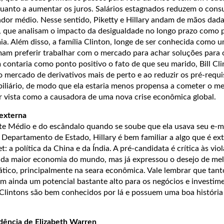
uanto a aumentar os juros. Salários estagnados reduzem o con
ador médio. Nesse sentido, Piketty e Hillary andam de mãos dad
, que analisam o impacto da desigualdade no longo prazo como p
a. Além disso, a família Clinton, longe de ser conhecida como 
tumam preferir trabalhar com o mercado para achar soluções para
contaria como ponto positivo o fato de que seu marido, Bill Cli
o mercado de derivativos mais de perto e ao reduzir os pré-requi
iliário, de modo que ela estaria menos propensa a cometer o 
er vista como a causadora de uma nova crise econômica global.
 externa
te Médio e do escândalo quando se soube que ela usava seu e-ma
 Departamento de Estado, Hillary é bem familiar a algo que é e
: a política da China e da Índia. A pré-candidata é crítica às vio
da maior economia do mundo, mas já expressou o desejo de mel
iático, principalmente na seara econômica. Vale lembrar que tan
êm ainda um potencial bastante alto para os negócios e investim
 Clintons são bem conhecidos por lá e possuem uma boa história
dência de Elizabeth Warren