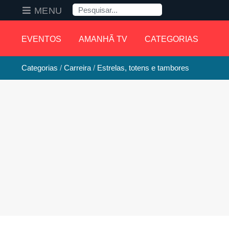
Pesquisa
MENU
EVENTOS
AMANHÃ TV
CATEGORIAS
Categorias
Carreira
Estrelas, totens e tambores