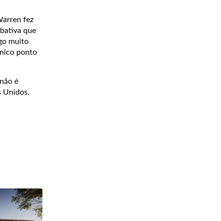
Warren fez
mbativa que
lgo muito
único ponto
 não é
s Unidos.