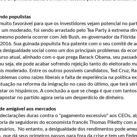
ando populistas
uito favorável para que os investidores vejam potencial no par
 um moderado, foi sendo arrastado pelo Tea Party à extrema dire
 mesmo poderia ocorrer com Jeb Bush, ex-governador da Flórida 
2016. Sua guinada populista fica patente com o seu comitê de aç
e a desigualdade social como um dos principais problemas da eco
urso atual, alinhado com o que prega Barack Obama, seu passad
u seja, ele pode acabar sofrendo rejeição tanto do eleitorado m
s moderado. Entre os outros possíveis candidatos, Ted Cruz, Ra
lemas como raízes liberais e falta de experiência na política e
atuação na reforma da imigração no caso do último, que terá sér
star os hispânicos. A conclusão a que se chega é que com tanto
 apostar no partido agora seria um desperdício de dinheiro.
s de amigável aos mercados
u declarações duras contra o "pagamento excessivo" aos CEOs, a
oria de seguidores do economista francês Thomas Piketty com a 
esários. No entanto, a desigualdade dos rendimentos pode amea
 que dá seus primeiros passos para fora da crise e tem um Fede