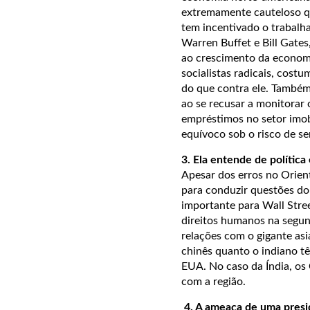
extremamente cauteloso q
tem incentivado o trabalh
Warren Buffet e Bill Gates
ao crescimento da economi
socialistas radicais, cos
do que contra ele. Também 
ao se recusar a monitorar 
empréstimos no setor imob
equívoco sob o risco de s
3. Ela entende de política
Apesar dos erros no Orien
para conduzir questões do
importante para Wall Street
direitos humanos na segun
relações com o gigante as
chinês quanto o indiano t
EUA. No caso da Índia, os
com a região.
4. A ameaça de uma presi