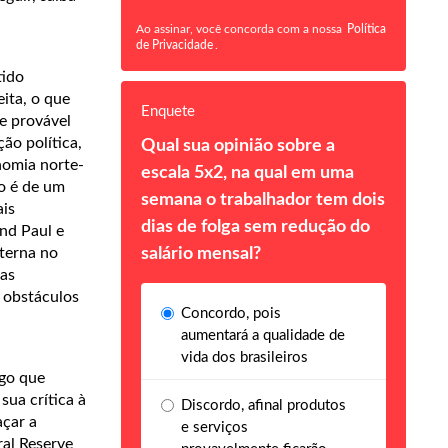
Ao assinar, você concorda com a nossa
Política
de Privacidade
.
tido
ita, o que
Enquete
e provável
ão política,
Qual sua opinião sobre a
nomia norte-
escala 5x2, na qual em uma
o é de um
semana o trabalhador tem dois
ais
dias de folga sem redução do
nd Paul e
xterna no
salário mensal?
ias
s obstáculos
Concordo, pois
aumentará a qualidade de
vida dos brasileiros
lgo que
sua crítica à
Discordo, afinal produtos
çar a
e serviços
ral Reserve