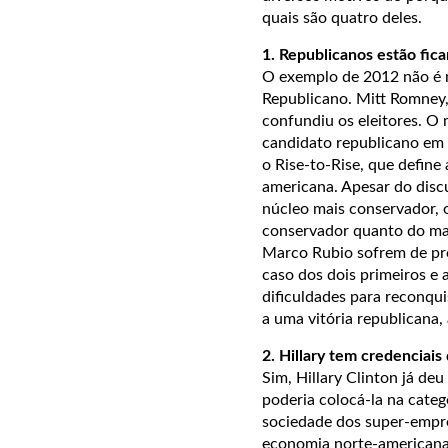
quais são quatro deles.
1. Republicanos estão fic
O exemplo de 2012 não é m
Republicano. Mitt Romney,
confundiu os eleitores. O
candidato republicano em 
o Rise-to-Rise, que defin
americana. Apesar do disc
núcleo mais conservador, o
conservador quanto do mai
Marco Rubio sofrem de prob
caso dos dois primeiros e 
dificuldades para reconqui
a uma vitória republicana,
2. Hillary tem credenciai
Sim, Hillary Clinton já de
poderia colocá-la na categ
sociedade dos super-empr
economia norte-americana,