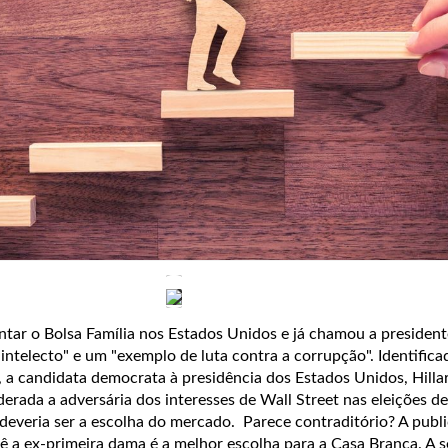
antar o Bolsa Família nos Estados Unidos e já chamou a presiden
 intelecto" e um "exemplo de luta contra a corrupção". Identific
 a candidata democrata à presidência dos Estados Unidos, Hillar
erada a adversária dos interesses de Wall Street nas eleições d
a deveria ser a escolha do mercado. Parece contraditório? A publ
 a ex-primeira dama é a melhor escolha para a Casa Branca. A se