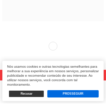
Nós usamos cookies e outras tecnologias semelhantes para
melhorar a sua experiência em nossos serviços, personalizar
publicidade e recomendar conteúdo de seu interesse. Ao
utilizar nossos serviços, você concorda com tal
monitoramento.
© 2020 Revista Amanhã.
Todos os direitos reservados.
Desenvolvido por
Recusar
PROSSEGUIR
Termos e Políticas de Uso
Privacidade