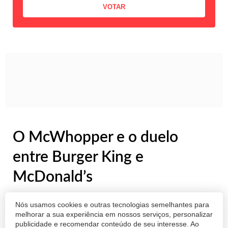
O McWhopper e o duelo
entre Burger King e
McDonald’s
Nesses últimos dias, presenciamos nas redes
Nós usamos cookies e outras tecnologias semelhantes para
sociais um fatobastante inusitado e curioso, e
melhorar a sua experiência em nossos serviços, personalizar
publicidade e recomendar conteúdo de seu interesse. Ao
que começa a ser tornar cada vez mais