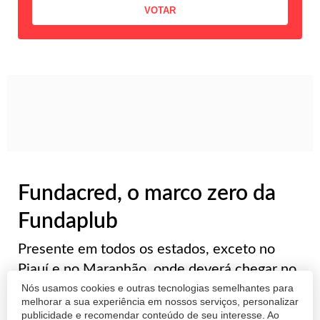
Fundacred, o marco zero da
Fundaplub
Presente em todos os estados, exceto no
Piauí e no Maranhão, onde deverá chegar no
Nós usamos cookies e outras tecnologias semelhantes para
próximo ano, a Fundaplub anunciou nesta
melhorar a sua experiência em nossos serviços, personalizar
quarta-feira (18) o que chamou de marco
publicidade e recomendar conteúdo de seu interesse. Ao