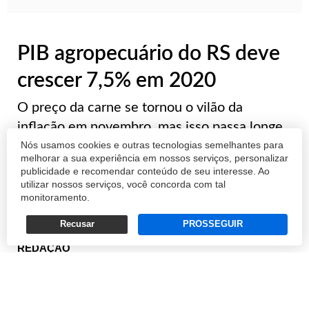
PIB agropecuário do RS deve
crescer 7,5% em 2020
O preço da carne se tornou o vilão da
inflação em novembro, mas isso passa longe
Nós usamos cookies e outras tecnologias semelhantes para
da ideia de que o produtor da proteína esteja
melhorar a sua experiência em nossos serviços, personalizar
enchendo os bolsos graças à elevação do
publicidade e recomendar conteúdo de seu interesse. Ao
valor. É o que defende a Federação da
utilizar nossos serviços, você concorda com tal
monitoramento.
Agricultura do Rio Grande do Sul (Farsul). A ...
Recusar
PROSSEGUIR
REDAÇÃO
10/12/2019 19:28