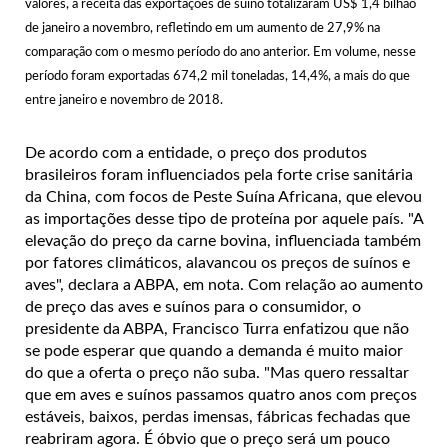
valores, a receita das exportações de suíno totalizaram US$ 1,4 bilhão
de janeiro a novembro, refletindo em um aumento de 27,9% na
comparação com o mesmo período do ano anterior. Em volume, nesse
período foram exportadas 674,2 mil toneladas, 14,4%, a mais do que
entre janeiro e novembro de 2018.
De acordo com a entidade, o preço dos produtos
brasileiros foram influenciados pela forte crise sanitária
da China, com focos de Peste Suína Africana, que elevou
as importações desse tipo de proteína por aquele país. "A
elevação do preço da carne bovina, influenciada também
por fatores climáticos, alavancou os preços de suínos e
aves", declara a ABPA, em nota. Com relação ao aumento
de preço das aves e suínos para o consumidor, o
presidente da ABPA, Francisco Turra enfatizou que não
se pode esperar que quando a demanda é muito maior
do que a oferta o preço não suba. "Mas quero ressaltar
que em aves e suínos passamos quatro anos com preços
estáveis, baixos, perdas imensas, fábricas fechadas que
reabriram agora. É óbvio que o preço será um pouco