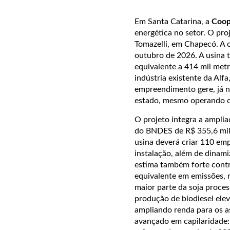
Em Santa Catarina, a
Coope
energética no setor. O pro
Tomazelli, em Chapecó. A 
outubro de 2026. A usina t
equivalente a 414 mil metr
indústria existente da Alf
empreendimento gere, já n
estado, mesmo operando c
O projeto integra a ampli
do BNDES de R$ 355,6 milh
usina deverá criar 110 emp
instalação, além de dinami
estima também forte contr
equivalente em emissões, 
maior parte da soja proce
produção de biodiesel elev
ampliando renda para os a
avançado em capilaridade: