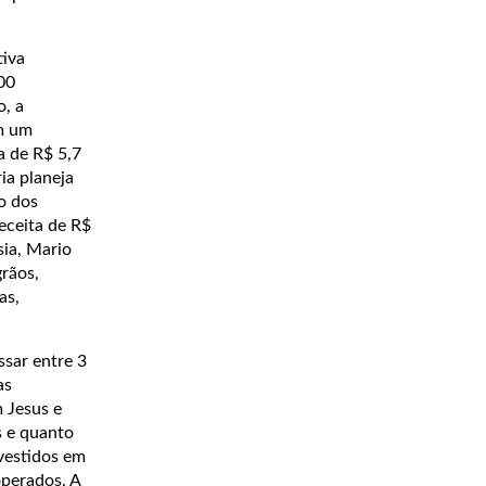
tiva
00
, a
Em um
a de R$ 5,7
ia planeja
o dos
eceita de R$
sia, Mario
grãos,
as,
sar entre 3
as
 Jesus e
s e quanto
vestidos em
operados. A