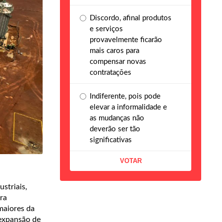
Discordo, afinal produtos
e serviços
provavelmente ficarão
mais caros para
compensar novas
contratações
Indiferente, pois pode
elevar a informalidade e
as mudanças não
deverão ser tão
significativas
striais,
ra
maiores da
 expansão de