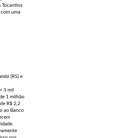
m Tocantins
, com uma
ambi (RS) e
r 3 mil
 de 1 milhão
 de R$ 2,2
to ao Banco
recem
lidade
ivamente
Isso nos