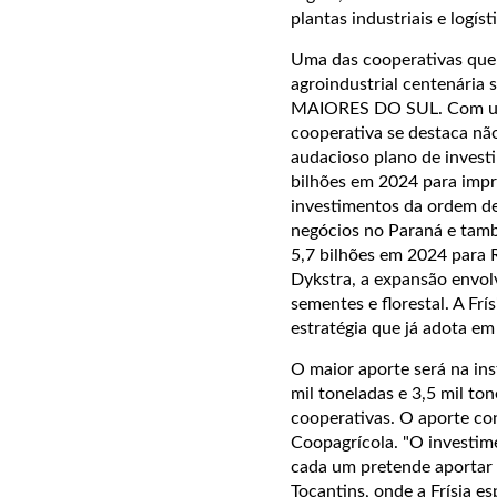
plantas industriais e logíst
Uma das cooperativas que 
agroindustrial centenária
MAIORES DO SUL. Com uma 
cooperativa se destaca nã
audacioso plano de investi
bilhões em 2024 para impr
investimentos da ordem de
negócios no Paraná e tamb
5,7 bilhões em 2024 para 
Dykstra, a expansão envolv
sementes e florestal. A Fr
estratégia que já adota em
O maior aporte será na in
mil toneladas e 3,5 mil to
cooperativas. O aporte co
Coopagrícola. "O investim
cada um pretende aportar 
Tocantins, onde a Frísia e