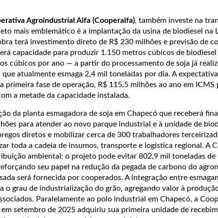
rativa Agroindustrial Alfa (Cooperalfa)
, também investe na tra
jeto mais emblemático é a implantação da usina de biodiesel na 
obra terá investimento direto de R$ 230 milhões e previsão de 
erá capacidade para produzir 1.150 metros cúbicos de biodiesel
os cúbicos por ano — a partir do processamento de soja já reali
a, que atualmente esmaga 2,4 mil toneladas por dia. A expectativa
a primeira fase de operação, R$ 115,5 milhões ao ano em ICMS 
om a metade da capacidade instalada.
ação da planta esmagadora de soja em Chapecó que receberá fi
ões para atender ao novo parque industrial e à unidade de biodi
regos diretos e mobilizar cerca de 300 trabalhadores terceiriza
zar toda a cadeia de insumos, transporte e logística regional. A 
ibuição ambiental: o projeto pode evitar 802,9 mil toneladas d
reforçando seu papel na redução da pegada de carbono do agron
ssada será fornecida por cooperados. A integração entre esmaga
a o grau de industrialização do grão, agregando valor à produção
ssociados. Paralelamente ao polo industrial em Chapecó, a Coop
 em setembro de 2025 adquiriu sua primeira unidade de recebi