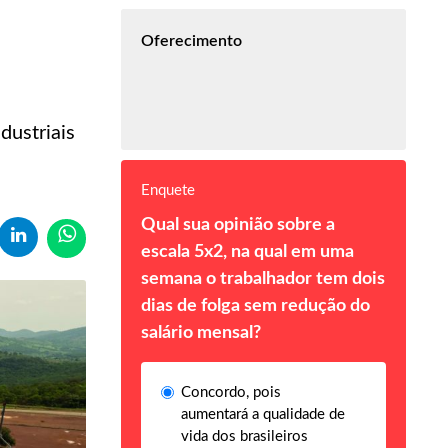
Oferecimento
dustriais
Enquete
Qual sua opinião sobre a
escala 5x2, na qual em uma
semana o trabalhador tem dois
dias de folga sem redução do
salário mensal?
Concordo, pois
aumentará a qualidade de
vida dos brasileiros