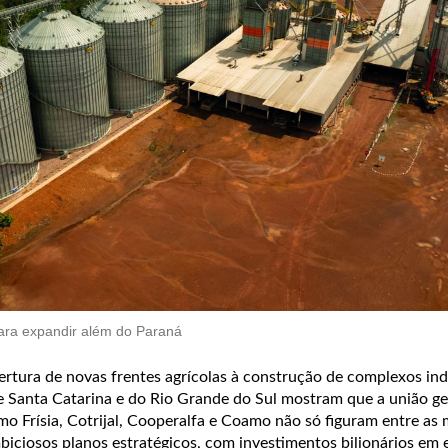
 para expandir além do Paraná
rtura de novas frentes agrícolas à construção de complexos indu
e Santa Catarina e do Rio Grande do Sul mostram que a união ge
o Frísia, Cotrijal, Cooperalfa e Coamo não só figuram entre as 
iciosos planos estratégicos, com investimentos bilionários em