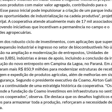
ossos produtos com maior valor agregado, contribuindo para o
Esse passo inicial pode impulsionar a criação de um parque indus
 oportunidades de industrialização na cadeia produtiva", proje
rijal. A cooperativa atende atualmente mais de 17 mil associado
vendo iniciativas que incentivam a permanência no campo e o
des agropecuárias.
um dos robusto ciclo de investimentos, com aplicações que supe
expansão industrial e ingresso no setor de biocombustíveis No ú
hão na ampliação e modernização de entrepostos, Unidades de
 (UBS), indústrias e áreas de apoio, incluindo a conclusão da i
trução do novo entreposto em Campina da Lagoa, no Paraná. Em 
aram mais R$ 850,9 milhões para modernizar estruturas de rece
em e expedição de produtos agrícolas, além de melhorias em si
egurança. Segundo o presidente executivo da Coamo, Airton Gali
 a continuidade de uma estratégia histórica da cooperativa. "O
sde a fundação da Coamo investimos em infraestrutura no sent
os cooperados", observa. Ele destaca que os desafios logísticos
s para armazenar toda a produção, reforçaram a necessidade de
a.