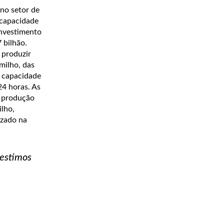
no setor de
 capacidade
investimento
 bilhão.
 produzir
milho, das
á capacidade
24 horas. As
a produção
ilho,
izado na
estimos