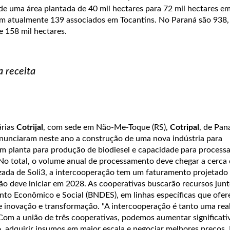
de uma área plantada de 40 mil hectares para 72 mil hectares e
tem atualmente 139 associados em Tocantins. No Paraná são 938
e 158 mil hectares.
 receita
árias
Cotrijal
, com sede em Não-Me-Toque (RS),
Cotripal
, de Pan
 anunciaram neste ano a construção de uma nova indústria para
m planta para produção de biodiesel e capacidade para processa
 No total, o volume anual de processamento deve chegar a cerca
izada de Soli3, a intercooperação tem um faturamento projetado
ção deve iniciar em 2028. As cooperativas buscarão recursos jun
to Econômico e Social (BNDES), em linhas específicas que ofe
de inovação e transformação. "A intercooperação é tanto uma rea
om a união de três cooperativas, podemos aumentar significat
 adquirir insumos em maior escala e negociar melhores preços. 