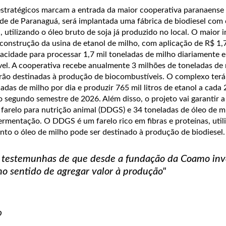
 estratégicos marcam a entrada da maior cooperativa paranaense 
de de Paranaguá, será implantada uma fábrica de biodiesel com
, utilizando o óleo bruto de soja já produzido no local. O maior 
a construção da usina de etanol de milho, com aplicação de R$ 1,7
acidade para processar 1,7 mil toneladas de milho diariamente e
vel. A cooperativa recebe anualmente 3 milhões de toneladas de 
erão destinadas à produção de biocombustíveis. O complexo ter
adas de milho por dia e produzir 765 mil litros de etanol a cada 
o segundo semestre de 2026. Além disso, o projeto vai garantir 
 farelo para nutrição animal (DDGS) e 34 toneladas de óleo de m
ermentação. O DDGS é um farelo rico em fibras e proteínas, util
nto o óleo de milho pode ser destinado à produção de biodiesel.
 testemunhas de que desde a fundação da Coamo inv
no sentido de agregar valor à produção"
o