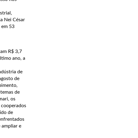
trial,
ta Nei César
s em 53
ram R$ 3,7
ltimo ano, a
ndústria de
agosto de
bimento,
stemas de
nari, os
s cooperados
ido de
 enfrentados
 ampliar e