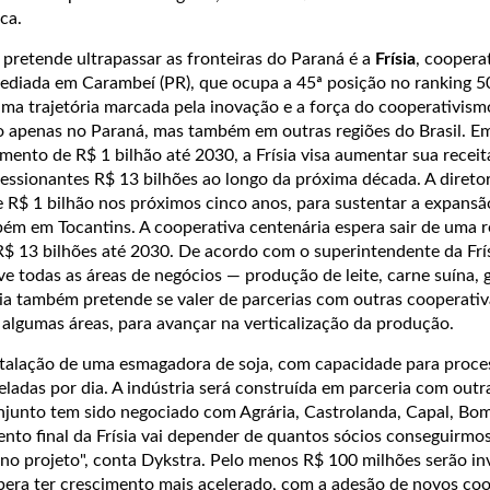
ica.
pretende ultrapassar as fronteiras do Paraná é a
Frísia
, coopera
 sediada em Carambeí (PR), que ocupa a 45ª posição no ranking 5
trajetória marcada pela inovação e a força do cooperativismo
o apenas no Paraná, mas também em outras regiões do Brasil. 
mento de R$ 1 bilhão até 2030, a Frísia visa aumentar sua receit
essionantes R$ 13 bilhões ao longo da próxima década. A diretor
 R$ 1 bilhão nos próximos cinco anos, para sustentar a expansã
ém em Tocantins. A cooperativa centenária espera sair de uma r
R$ 13 bilhões até 2030. De acordo com o superintendente da Frí
e todas as áreas de negócios — produção de leite, carne suína, 
ísia também pretende se valer de parcerias com outras cooperativ
 algumas áreas, para avançar na verticalização da produção.
stalação de uma esmagadora de soja, com capacidade para proces
neladas por dia. A indústria será construída em parceria com outr
njunto tem sido negociado com Agrária, Castrolanda, Capal, Bom
ento final da Frísia vai depender de quantos sócios conseguirmo
no projeto", conta Dykstra. Pelo menos R$ 100 milhões serão in
spera ter crescimento mais acelerado, com a adesão de novos co