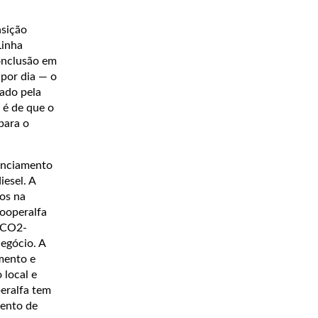
nsição
Linha
conclusão em
 por dia — o
zado pela
 é de que o
para o
nanciamento
esel. A
dos na
Cooperalfa
e CO2-
egócio. A
mento e
 local e
eralfa tem
mento de