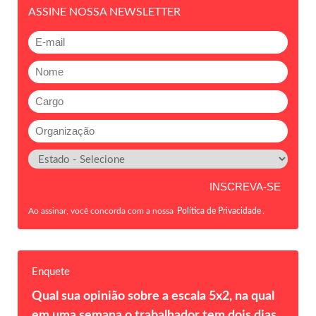
ASSINE NOSSA NEWSLETTER
Ao assinar, você concorda com a nossa
Política de Privacidade
.
Enquete
Qual sua opinião sobre a escala 5x2, na qual
em uma semana o trabalhador tem dois dias