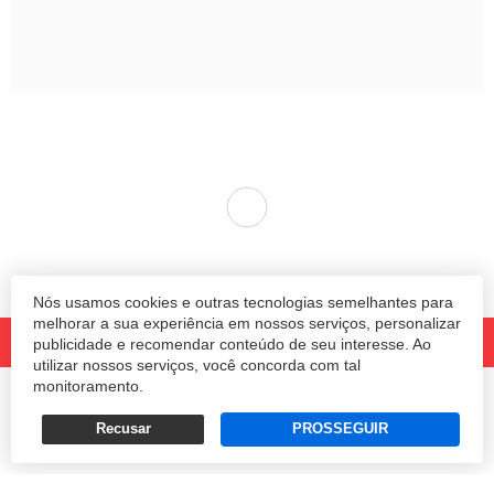
Nós usamos cookies e outras tecnologias semelhantes para
melhorar a sua experiência em nossos serviços, personalizar
publicidade e recomendar conteúdo de seu interesse. Ao
utilizar nossos serviços, você concorda com tal
monitoramento.
© 2020 Revista Amanhã.
Todos os direitos reservados.
Desenvolvido por
Recusar
PROSSEGUIR
Termos e Políticas de Uso
Privacidade