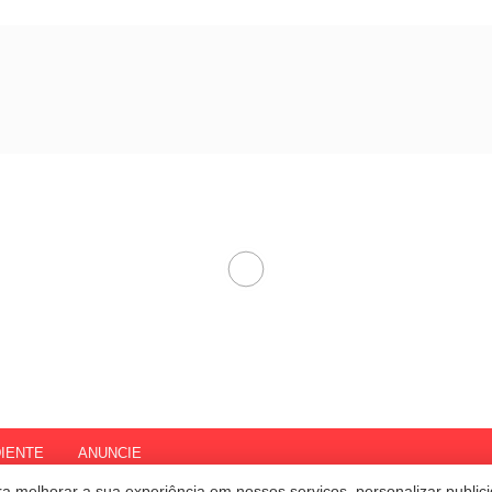
IENTE
ANUNCIE
a melhorar a sua experiência em nossos serviços, personalizar publi