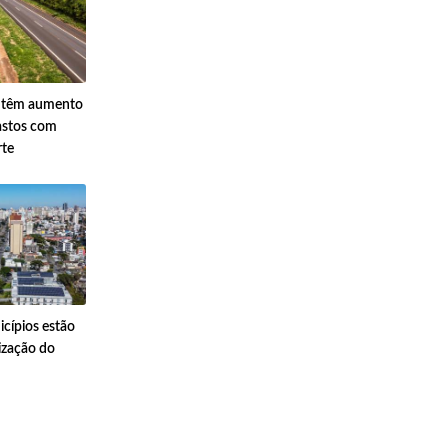
s têm aumento
astos com
rte
cípios estão
ização do