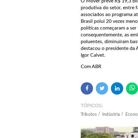
O Mover prevê R$ 19,3 bilh
produtiva do setor, entre 
associados ao programa at
Brasil polui 20 vezes men
políticas começaram a ser
consequentemente, as emis
poluentes, diminuíram basta
destacou o presidente da 
Igor Calvet.
Com ABR
TÓPICOS
Tributos
Indústria
Econo