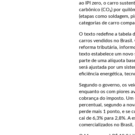
ao IPI zero, o carro suste
carbônico (CO₂) por quilôm
(etapas como soldagem, pi
categorias de carro compac
O texto redefine a tabela
carros vendidos no Brasil
reforma tributária, inform
texto estabelece um novo s
parte de uma alíquota base
será ajustada por um sist
eficiência energética, tecn
Segundo o governo, os veí
enquanto os com piores ava
cobrança do imposto. Um c
percentual, segundo a nov
perde mais 1 ponto, e se cu
cai de 6,3% para 2,8%. A e
comercializados no Brasil