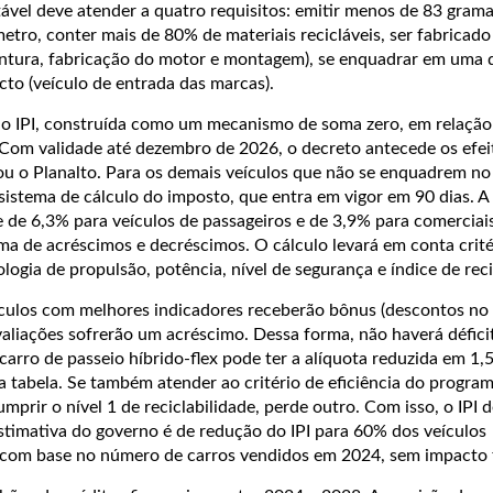
ntável deve atender a quatro requisitos: emitir menos de 83 gram
etro, conter mais de 80% de materiais recicláveis, ser fabricado
ntura, fabricação do motor e montagem), se enquadrar em uma 
to (veículo de entrada das marcas).
 do IPI, construída como um mecanismo de soma zero, em relação 
. Com validade até dezembro de 2026, o decreto antecede os efei
ou o Planalto. Para os demais veículos que não se enquadrem no 
istema de cálculo do imposto, que entra em vigor em 90 dias. A
 de 6,3% para veículos de passageiros e de 3,9% para comerciais
ema de acréscimos e decréscimos. O cálculo levará em conta crit
ologia de propulsão, potência, nível de segurança e índice de reci
culos com melhores indicadores receberão bônus (descontos no 
liações sofrerão um acréscimo. Dessa forma, não haverá déficit 
arro de passeio híbrido-flex pode ter a alíquota reduzida em 1,
a tabela. Se também atender ao critério de eficiência do progra
mprir o nível 1 de reciclabilidade, perde outro. Com isso, o IPI 
stimativa do governo é de redução do IPI para 60% dos veículos
, com base no número de carros vendidos em 2024, sem impacto f