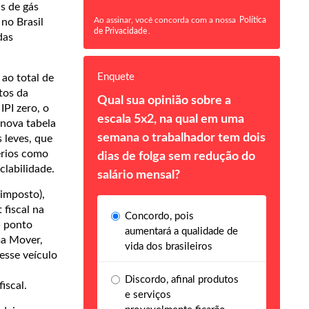
as de gás
Ao assinar, você concorda com a nossa
Política
 no Brasil
de Privacidade
.
das
Enquete
ao total de
tos da
Qual sua opinião sobre a
IPI zero, o
escala 5x2, na qual em uma
 nova tabela
semana o trabalhador tem dois
 leves, que
érios como
dias de folga sem redução do
clabilidade.
salário mensal?
imposto),
fiscal na
Concordo, pois
5 ponto
aumentará a qualidade de
ma Mover,
vida dos brasileiros
desse veículo
Discordo, afinal produtos
iscal.
e serviços