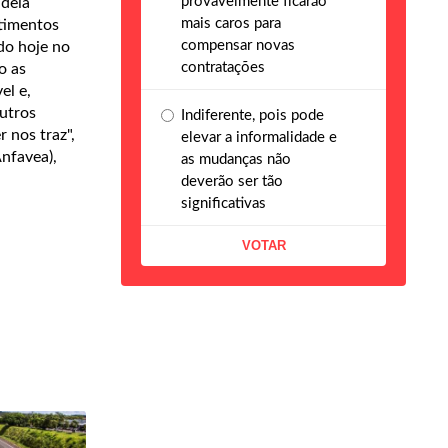
provavelmente ficarão
adeia
mais caros para
stimentos
compensar novas
do hoje no
contratações
o as
el e,
utros
Indiferente, pois pode
 nos traz",
elevar a informalidade e
nfavea),
as mudanças não
deverão ser tão
significativas