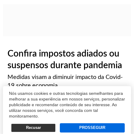
Confira impostos adiados ou
suspensos durante pandemia
Medidas visam a diminuir impacto da Covid-
19 sobre economia
Nós usamos cookies e outras tecnologias semelhantes para
melhorar a sua experiência em nossos serviços, personalizar
AGÊNCIA BRASIL
publicidade e recomendar conteúdo de seu interesse. Ao
utilizar nossos serviços, você concorda com tal
19/05/2020 09:43
monitoramento.
Recusar
PROSSEGUIR