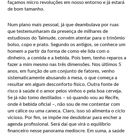
façamos micro revoluções em nosso entorno e já estará
de bom tamanho.
Num plano mais pessoal, já que deambulava por ruas
que testemunharam da presença de milhares de
estudiosos do Talmude, convém atentar para o trinômio
bolso, copo e prato. Segundo os antigos, se conhece um
homem a partir da forma de como ele lida com o
dinheiro, a comida e a bebida. Pois bem, tenho reparos a
fazer a mim mesmo nas três dimensões. Nos últimos 5
anos, em função de um conjunto de fatores, venho
sistematicamente abusando à mesa, o que começa a
resultar em algum desconforto físico. Outra fonte de
risco à saúde é o amor pelos vinhos e pela boa cerveja.
Se já não tomo destilados – só quando vou ao Recife,
onde é bebida oficial –, não sou de me contentar com
um cálice ou uma caneca. Claro, isso só alimenta o ciclo
vicioso. Por fim, se impõe me desdobrar para encher a
agenda profissional. Será daí que virá o equilíbrio
financeiro nesse panorama medíocre. Em suma, a saúde