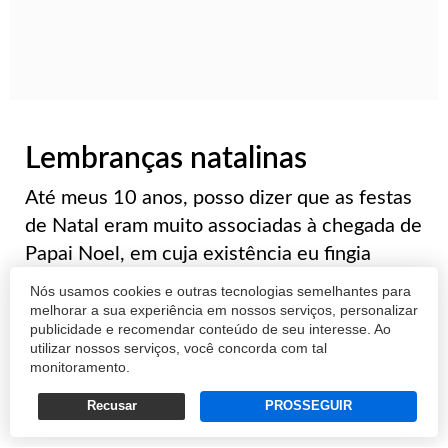
Lembranças natalinas
Até meus 10 anos, posso dizer que as festas
de Natal eram muito associadas à chegada de
Papai Noel, em cuja existência eu fingia
acreditar candidamente, mesmo depois que
Nós usamos cookies e outras tecnologias semelhantes para
as primeiras evidências já tinham desnudado
melhorar a sua experiência em nossos serviços, personalizar
publicidade e recomendar conteúdo de seu interesse. Ao
a crua realidade. Nessa idade, porta...
utilizar nossos serviços, você concorda com tal
monitoramento.
FERNANDO DOURADO FILHO
Recusar
PROSSEGUIR
23/12/2016 14:20