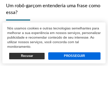
Um robô-garçom entenderia uma frase como
essa?
ANDRÉ D'ANGELO
Nós usamos cookies e outras tecnologias semelhantes para
melhorar a sua experiência em nossos serviços, personalizar
06/08/2024 09:30
publicidade e recomendar conteúdo de seu interesse. Ao
utilizar nossos serviços, você concorda com tal
monitoramento.
Recusar
PROSSEGUIR