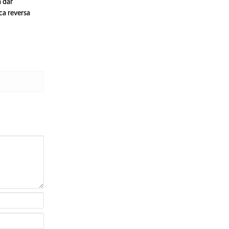
 dar
ica reversa