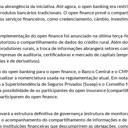
na abrangência da iniciativa. Até agora, o open banking era restr
 produtos bancários tradicionais. O open finance prevê o compar
os serviços financeiros, como credenciamento, câmbio, investim
implementação do open finance foi anunciado na última terça-fei
torizou o compartilhamento de dados do crédito rural. Além d
produtores rurais, a troca de informações abrangerá setores co
 empresas de auditoria, certificadoras e mercado de capitais (emp
s e de derivativos).
o do open banking para o open finance, o Banco Central e o CM
tualizar a nomenclatura usada na regulamentação atual. Em nota
 a Superintendência de Seguros Privados (Susep) e o Conselho 
a possibilidade de os participantes do open insurance (compart
participarem do open finance.
ovará a estrutura definitiva de governança (estrutura de monito
rá o acompanhamento do compartilhamento de informações e de 
as instituições financeiras que descumprirem as obrigações, com