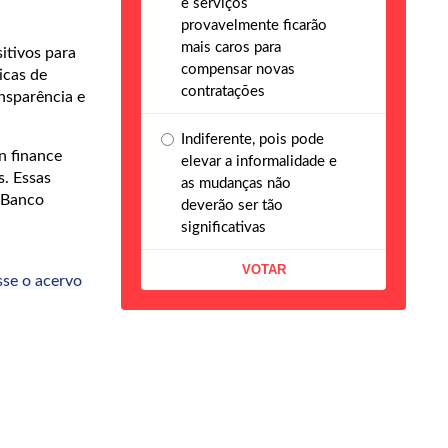
e serviços
provavelmente ficarão
mais caros para
itivos para
compensar novas
icas de
contratações
ansparência e
Indiferente, pois pode
n finance
elevar a informalidade e
s. Essas
as mudanças não
o Banco
deverão ser tão
significativas
sse o acervo