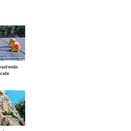
asil estão
écada