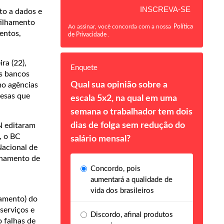
ito a dados e
tilhamento
Ao assinar, você concorda com a nossa
Política
entos,
de Privacidade
.
ra (22),
Enquete
os bancos
Qual sua opinião sobre a
mo agências
resas que
escala 5x2, na qual em uma
semana o trabalhador tem dois
dias de folga sem redução do
N editaram
, o BC
salário mensal?
Nacional de
ilhamento de
Concordo, pois
aumentará a qualidade de
vida dos brasileiros
ramento) do
serviços e
Discordo, afinal produtos
o falhas de