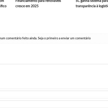
com
Financiamento para renováveis
SC ganha sistema para
ífico
cresce em 2025
transparência à logíst
um comentário feito ainda. Seja o primeiro a enviar um comentário