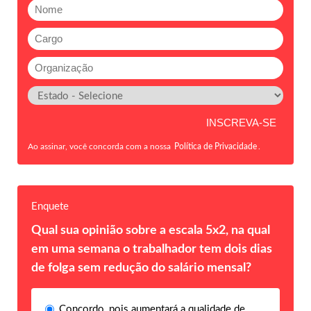
Ao assinar, você concorda com a nossa
Política de Privacidade
.
Enquete
Qual sua opinião sobre a escala 5x2, na qual
em uma semana o trabalhador tem dois dias
de folga sem redução do salário mensal?
Concordo, pois aumentará a qualidade de