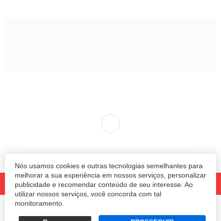
Indústria catarinense lamenta
falecimento de Márcio
Vaccaro
Empresário de 58 anos deixa legado de
Nós usamos cookies e outras tecnologias semelhantes para
dedicação e empreendedorismo em Santa
melhorar a sua experiência em nossos serviços, personalizar
publicidade e recomendar conteúdo de seu interesse. Ao
Catarina
utilizar nossos serviços, você concorda com tal
monitoramento.
REDAÇÃO