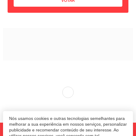
Empresário do Sul é o mais
confiante na retomada
econômica
O Índice de Confiança do Empresário
Nós usamos cookies e outras tecnologias semelhantes para
Industrial (Icei) subiu para 65,3 pontos em
melhorar a sua experiência em nossos serviços, personalizar
publicidade e recomendar conteúdo de seu interesse. Ao
janeiro. Com a alta de 1 ponto em relação a
utilizar nossos serviços, você concorda com tal