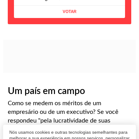
Um país em campo
Como se medem os méritos de um
empresário ou de um executivo? Se você
respondeu "pela lucratividade de suas
empresas", pode estar perdendo a chance de
Nós usamos cookies e outras tecnologias semelhantes para
conhecer o legado de alguns homens de
melhorar a sua experiência em nossos serviços, personalizar