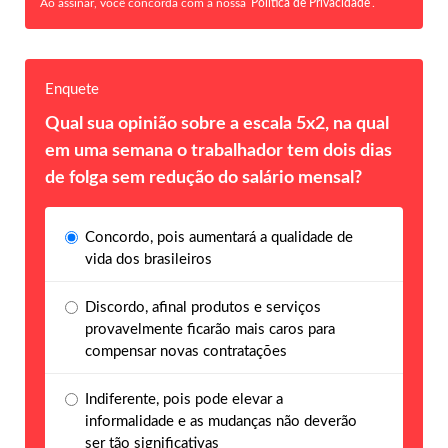
Ao assinar, você concorda com a nossa
Política de Privacidade
.
Enquete
Qual sua opinião sobre a escala 5x2, na qual
em uma semana o trabalhador tem dois dias
de folga sem redução do salário mensal?
Concordo, pois aumentará a qualidade de
vida dos brasileiros
Discordo, afinal produtos e serviços
provavelmente ficarão mais caros para
compensar novas contratações
Indiferente, pois pode elevar a
informalidade e as mudanças não deverão
ser tão significativas