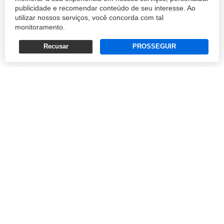
publicidade e recomendar conteúdo de seu interesse. Ao
negócio que não lograram manter suas
utilizar nossos serviços, você concorda com tal
companhias no azul (tant...
monitoramento.
Recusar
PROSSEGUIR
ANDRÉ D'ANGELO
17/06/2019 20:01