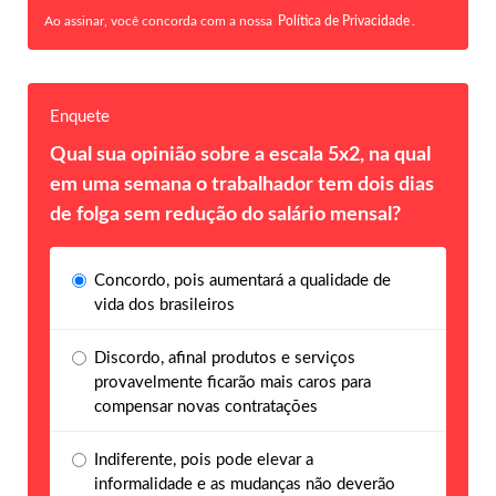
Ao assinar, você concorda com a nossa
Política de Privacidade
.
Enquete
Qual sua opinião sobre a escala 5x2, na qual
em uma semana o trabalhador tem dois dias
de folga sem redução do salário mensal?
Concordo, pois aumentará a qualidade de
vida dos brasileiros
Discordo, afinal produtos e serviços
provavelmente ficarão mais caros para
compensar novas contratações
Indiferente, pois pode elevar a
informalidade e as mudanças não deverão