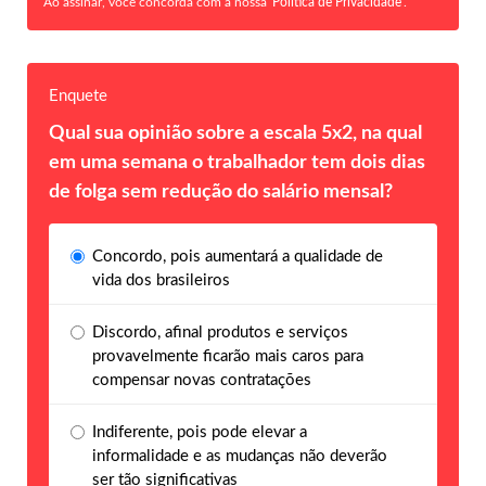
Ao assinar, você concorda com a nossa
Política de Privacidade
.
Enquete
Qual sua opinião sobre a escala 5x2, na qual
em uma semana o trabalhador tem dois dias
de folga sem redução do salário mensal?
Concordo, pois aumentará a qualidade de
vida dos brasileiros
Discordo, afinal produtos e serviços
provavelmente ficarão mais caros para
compensar novas contratações
Indiferente, pois pode elevar a
informalidade e as mudanças não deverão
ser tão significativas