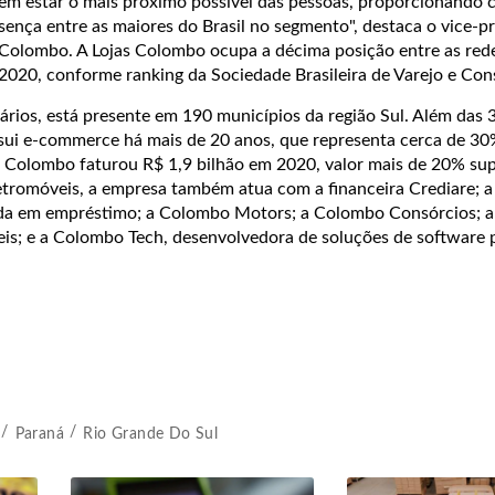
em estar o mais próximo possível das pessoas, proporcionando 
esença entre as maiores do Brasil no segmento", destaca o vice-p
olombo. A Lojas Colombo ocupa a décima posição entre as red
 2020, conforme ranking da Sociedade Brasileira de Varejo e Co
rios, está presente em 190 municípios da região Sul. Além das 3
sui e-commerce há mais de 20 anos, que representa cerca de 30
s Colombo faturou R$ 1,9 bilhão em 2020, valor mais de 20% sup
letromóveis, a empresa também atua com a financeira Crediare; a
da em empréstimo; a Colombo Motors; a Colombo Consórcios; 
eis; e a Colombo Tech, desenvolvedora de soluções de software 
Paraná
Rio Grande Do Sul