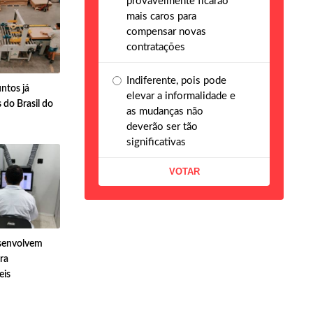
provavelmente ficarão
mais caros para
compensar novas
contratações
Indiferente, pois pode
ntos já
elevar a informalidade e
do Brasil do
as mudanças não
deverão ser tão
significativas
senvolvem
ra
eis