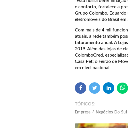
"Esta nossa determinação 
e conforto, fortalece a pr
Grupo Colombo, Eduardo C
eletromóveis do Brasil em
Com mais de 4 mil funcioná
atuais, a rede também pos
faturamento anual. A Loja
2019. Além das lojas de e
ColomboCred, especializa
Casa Pet; o Feirão de Móv
em nível nacional.
TÓPICOS
Empresa
Negócios Do Sul