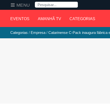
Pesquisa
MENU
EVENTOS
AMANHÃ TV
CATEGORIAS
Categorias
Empresa
Catarinense C-Pack inaugura fábrica 