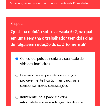
Ao assinar, você concorda com a nossa
Política de Privacidade
.
Enquete
Qual sua opinião sobre a escala 5x2, na qual
em uma semana o trabalhador tem dois dias
de folga sem redução do salário mensal?
Concordo, pois aumentará a qualidade de
vida dos brasileiros
Discordo, afinal produtos e serviços
provavelmente ficarão mais caros para
compensar novas contratações
Indiferente, pois pode elevar a
informalidade e as mudanças não deverão