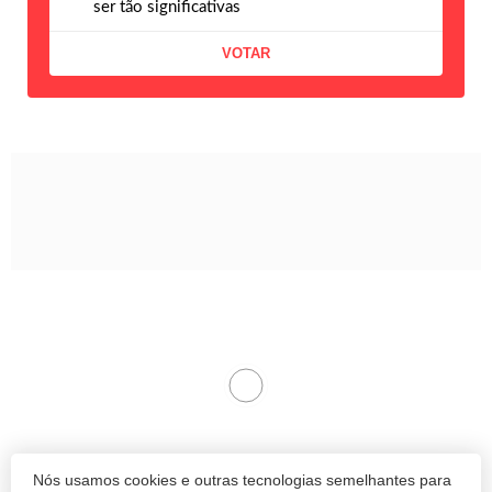
ser tão significativas
Wine compra importadora e
distribuidora de vinhos
Bodegas
No ano em que completa uma década, a
Nós usamos cookies e outras tecnologias semelhantes para