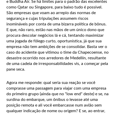
e Buddha Air. Se há limites para o padrão das excelentes
como Qatar ou Singapore, para baixo tudo é possível.
São empresas que voam ao arrepio das normas de
segurança e cujas tripulações assumem riscos
inomináveis por conta de uma bizarra política de bônus.
E que, não raro, estão nas mãos de um único dono que
procura descolar negócios lá e cá, tentando maximizar
uma jogada de fôlego curto, oportunística, já que sua
empresa não tem ambições de se consolidar. Basta ver o
caso do acidente que vitimou o time da Chapecoense, no
desastre ocorrido nos arredores de Medellín, resultante
de uma cadeia de irresponsabilidades vis, a começar pela
pane seca.
Agora me responde: qual seria sua reação se você
comprasse uma passagem para viajar com uma empresa
do primeiro grupo (ainda que no "low end" deste) e se, na
surdina do embarque, um ônibus o levasse até uma
posição remota e ali você embarcasse num avião sem
qualquer indicação de nome ou origem? E se, ao entrar,