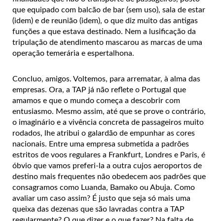
que equipado com balcão de bar (sem uso), sala de estar
(idem) e de reunião (idem), o que diz muito das antigas
funções a que estava destinado. Nem a lusificação da
tripulação de atendimento mascarou as marcas de uma
operação temerária e espertalhona.
Concluo, amigos. Voltemos, para arrematar, à alma das
empresas. Ora, a TAP já não reflete o Portugal que
amamos e que o mundo começa a descobrir com
entusiasmo. Mesmo assim, até que se prove o contrário,
o imaginário e a vivência concreta de passageiros muito
rodados, lhe atribui o galardão de empunhar as cores
nacionais. Entre uma empresa submetida a padrões
estritos de voos regulares a Frankfurt, Londres e Paris, é
óbvio que vamos preferi-la a outra cujos aeroportos de
destino mais frequentes não obedecem aos padrões que
consagramos como Luanda, Bamako ou Abuja. Como
avaliar um caso assim? É justo que seja só mais uma
queixa das dezenas que são lavradas contra a TAP
regularmente? O que dizer e o que fazer? Na falta de