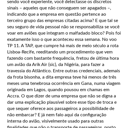
sendo você experiente, você detectasse os discretos
sinais – aqueles que não conseguem ser apagados –,
indicando que a empresa em questão pertence ao
terceiro grupo das empresas citadas acima? E que tal se
seu seguro de vida pessoal não se responsabiliza se você
voar em aviões que integram o malfadado bloco? Pois foi
exatamente isso o que aconteceu essa semana. No voo
TP 11. A TAP, que cumpre há mais de meio século a rota
Lisboa-Recife, reeditando um procedimento que vem
fazendo com bastante frequência, fretou de última hora
um avião da Arik Air (sic), da Nigéria, para fazer a
travessia do Atlântico. Entre outras credenciais, ademais
da frota bisonha, a dita empresa teve há menos de três
meses uma tenebrosa ocorrência em Gana, numa viagem
originada em Lagos, quando pousou em chamas em
Accra. O que dizer de uma empresa que não se digna a
dar uma explicação plausível sobre esse tipo de troca e
que sequer oferece aos passageiros a possibilidade de
não embarcar? E já nem falo aqui da configuração
interna do avião, visivelmente usado para outras
finalidades que não o transporte de passageiros, posto