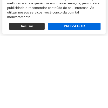
melhorar a sua experiência em nossos serviços, personalizar
Industrial de Florianópolis (Acif) e da
publicidade e recomendar conteúdo de seu interesse. Ao
Associação Catarinense de Tecnologia
utilizar nossos serviços, você concorda com tal
monitoramento.
(Acate) partem neste sábado (9) para missão
empresari...
Recusar
PROSSEGUIR
REDAÇÃO
08/03/2019 16:09