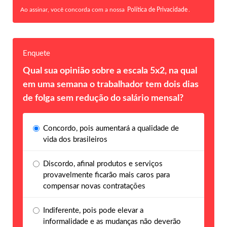
Ao assinar, você concorda com a nossa
Política de Privacidade
.
Enquete
Qual sua opinião sobre a escala 5x2, na qual
em uma semana o trabalhador tem dois dias
de folga sem redução do salário mensal?
Concordo, pois aumentará a qualidade de
vida dos brasileiros
Discordo, afinal produtos e serviços
provavelmente ficarão mais caros para
compensar novas contratações
Indiferente, pois pode elevar a
informalidade e as mudanças não deverão