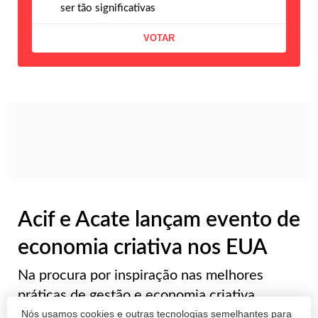
ser tão significativas
Acif e Acate lançam evento de
economia criativa nos EUA
Na procura por inspiração nas melhores
práticas de gestão e economia criativa,
Nós usamos cookies e outras tecnologias semelhantes para
representantes da Associação Comercial e