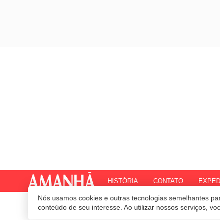
HISTÓRIA
CONTATO
EXPED
Nós usamos cookies e outras tecnologias semelhantes par
© 2020 Revista Amanhã.
Todos os direitos reservados.
Desenvolvido por
conteúdo de seu interesse. Ao utilizar nossos serviços, v