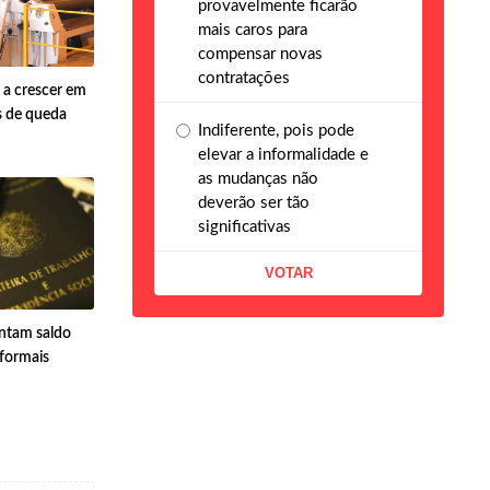
provavelmente ficarão
mais caros para
compensar novas
contratações
 a crescer em
s de queda
Indiferente, pois pode
elevar a informalidade e
as mudanças não
deverão ser tão
significativas
entam saldo
 formais