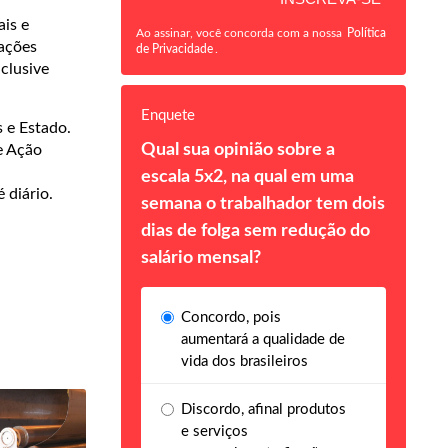
is e
Ao assinar, você concorda com a nossa
Política
 ações
de Privacidade
.
clusive
Enquete
 e Estado.
Qual sua opinião sobre a
e Ação
escala 5x2, na qual em uma
 diário.
semana o trabalhador tem dois
dias de folga sem redução do
salário mensal?
Concordo, pois
aumentará a qualidade de
vida dos brasileiros
Discordo, afinal produtos
e serviços