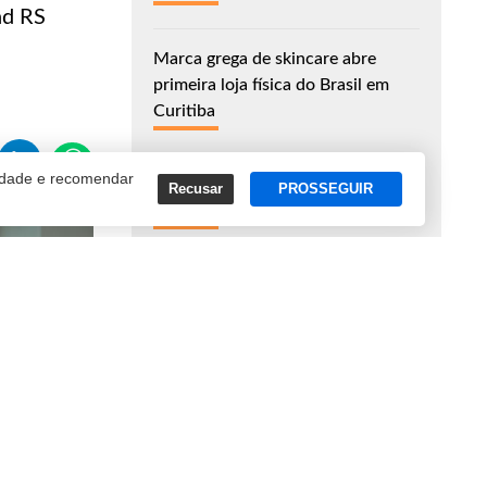
nd RS
Marca grega de skincare abre
primeira loja física do Brasil em
Curitiba
cidade e recomendar
John Deere anuncia produção de
Recusar
PROSSEGUIR
componentes eletrônicos no Brasil
Leve Saúde chega a Curitiba com
investimento de R$ 5 milhões
ASSINE NOSSA NEWSLETTER