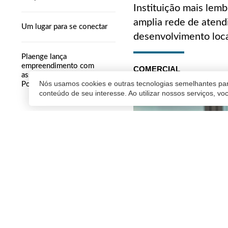
Instituição mais lem
amplia rede de aten
Um lugar para se conectar
desenvolvimento loc
Plaenge lança
empreendimento com
COMERCIAL
assinatura internacional em
02/06/2025 09:38
| Atualiz
Nós usamos cookies e outras tecnologias semelhantes par
Porto Alegre
conteúdo de seu interesse. Ao utilizar nossos serviços, v