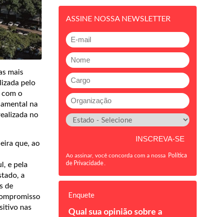
ASSINE NOSSA NEWSLETTER
as mais
lizada pelo
 com o
damental na
ealizada no
eira que, ao
Ao assinar, você concorda com a nossa
Política
de Privacidade
.
, e pela
stado, a
s de
Enquete
 compromisso
itivo nas
Qual sua opinião sobre a