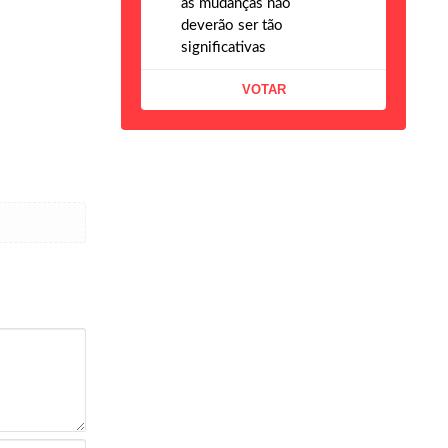
as mudanças não
deverão ser tão
significativas