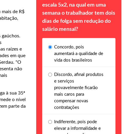
escala 5x2, na qual em uma
u mais de R$
semana o trabalhador tem dois
abitação,
dias de folga sem redução do
salário mensal?
s gaúchos.
s
Concordo, pois
as raízes e
aumentará a qualidade de
dades em que
vida dos brasileiros
 Gerdau. "O
esenta não
Discordo, afinal produtos
mais
e serviços
provavelmente ficarão
ga à sua 35ª
mais caros para
mede o nível
compensar novas
zem parte da
contratações
Indiferente, pois pode
elevar a informalidade e