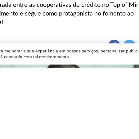
brada entre as cooperativas de crédito no Top of Mi
dimento e segue como protagonista no fomento ao
al
ado
02/06/2025 13:23
a melhorar a sua experiência em nossos serviços, personalizar publi
ocê concorda com tal monitoramento.