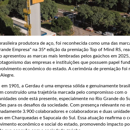
rasileira produtora de aço, foi reconhecida como uma das marc
rande Empresa" na 35ª edição da premiação Top of Mind RS, rea
apresentou as marcas mais lembradas pelos gaúchos em 2025,
rotagonismo das empresas e instituições que possuem papel fun
olvimento econômico do estado. A cerimônia de premiação foi r
 Alegre.
 em 1901, a Gerdau é uma empresa sólida e genuinamente brasil
em construído uma trajetória marcada pelo compromisso com o
idades onde está presente, especialmente no Rio Grande do Sul
ões para os desafios da sociedade. Com presença relevante no e
adamente 3.900 colaboradores e colaboradoras e duas unidade
as em Charqueadas e Sapucaia do Sul. Essa atuação reafirma o
vimento econômico e social do estado, promovendo impacto pos