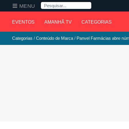
Pesquisa
MENU
EVENTOS
AMANHÃ TV
CATEGORIAS
Categorias
Conteúdo de Marca
Panvel Farmácias abre núm