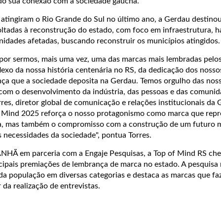
do sua conexão com a sociedade gaúcha.
 atingiram o Rio Grande do Sul no último ano, a Gerdau destino
oltadas à reconstrução do estado, com foco em infraestrutura, h
idades afetadas, buscando reconstruir os municípios atingidos.
por sermos, mais uma vez, uma das marcas mais lembradas pelo
lexo da nossa história centenária no RS, da dedicação dos nosso
nça que a sociedade deposita na Gerdau. Temos orgulho das noss
om o desenvolvimento da indústria, das pessoas e das comuni
res, diretor global de comunicação e relações institucionais da
 Mind 2025 reforça o nosso protagonismo como marca que repr
ria, mas também o compromisso com a construção de um futuro 
 necessidades da sociedade", pontua Torres.
NHÃ em parceria com a Engaje Pesquisas, a Top of Mind RS che
ipais premiações de lembrança de marca no estado. A pesquisa 
a população em diversas categorias e destaca as marcas que fa
 da realização de entrevistas.