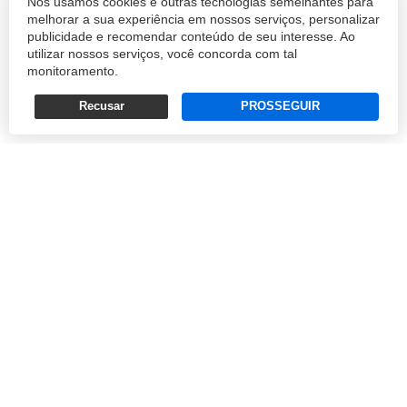
Nós usamos cookies e outras tecnologias semelhantes para
perfil das pessoas que presenteiam em datas
melhorar a sua experiência em nossos serviços, personalizar
publicidade e recomendar conteúdo de seu interesse. Ao
comemorativas. Eram quatro: aquel...
utilizar nossos serviços, você concorda com tal
monitoramento.
ANDRÉ D'ANGELO
Recusar
PROSSEGUIR
30/05/2016 15:50