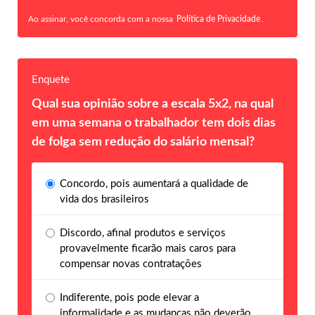
Ao assinar, você concorda com a nossa
Política de Privacidade
.
Enquete
Qual sua opinião sobre a escala 5x2, na qual
em uma semana o trabalhador tem dois dias
de folga sem redução do salário mensal?
Concordo, pois aumentará a qualidade de
vida dos brasileiros
Discordo, afinal produtos e serviços
provavelmente ficarão mais caros para
compensar novas contratações
Indiferente, pois pode elevar a
informalidade e as mudanças não deverão