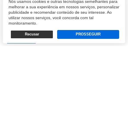
Nós usamos cookies e outras tecnologias semelhantes para
conclusão que se impõe é que mesmo em
melhorar a sua experiência em nossos serviços, personalizar
hotéis simpáticos e bem decorados – onde
publicidade e recomendar conteúdo de seu interesse. Ao
milhões podem ter sido gastos nos adereços
utilizar nossos serviços, você concorda com tal
monitoramento.
e antiguidades –, é comum que surjam mal-
entendido...
Recusar
PROSSEGUIR
FERNANDO DOURADO FILHO
26/01/2016 12:39