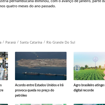
stria pernambucana eliminou, com o avanço de janeiro, parte d
mos quatro meses do ano passado.
a
Paraná
Santa Catarina
Rio Grande Do Sul
os
Acordo entre Estados Unidos e Irã
Agro brasileiro ating
tre
provoca queda no preço do
digital recorde
petróleo