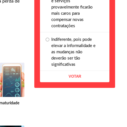
e serviços
a perda de
provavelmente ficarão
mais caros para
compensar novas
contratações
Indiferente, pois pode
elevar a informalidade e
as mudanças não
deverão ser tão
significativas
e maturidade