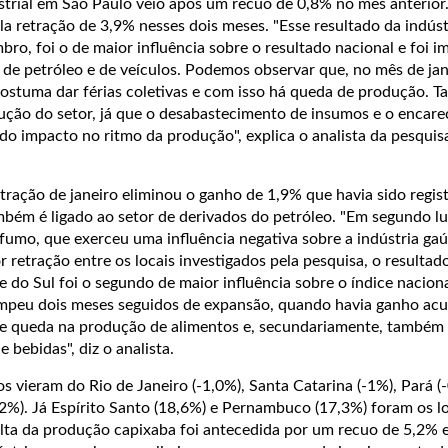
trial em São Paulo veio após um recuo de 0,8% no mês anterior.
a retração de 3,9% nesses dois meses. "Esse resultado da indústr
o, foi o de maior influência sobre o resultado nacional e foi 
 de petróleo e de veículos. Podemos observar que, no mês de jan
 costuma dar férias coletivas e com isso há queda de produção. 
ução do setor, já que o desabastecimento de insumos e o encar
o impacto no ritmo da produção", explica o analista da pesquis
tração de janeiro eliminou o ganho de 1,9% que havia sido regi
bém é ligado ao setor de derivados do petróleo. "Em segundo l
fumo, que exerceu uma influência negativa sobre a indústria gaú
r retração entre os locais investigados pela pesquisa, o resultad
 do Sul foi o segundo de maior influência sobre o índice nacio
rompeu dois meses seguidos de expansão, quando havia ganho ac
ve queda na produção de alimentos e, secundariamente, também
 bebidas", diz o analista.
s vieram do Rio de Janeiro (-1,0%), Santa Catarina (-1%), Pará (
,2%). Já Espírito Santo (18,6%) e Pernambuco (17,3%) foram os l
lta da produção capixaba foi antecedida por um recuo de 5,2%