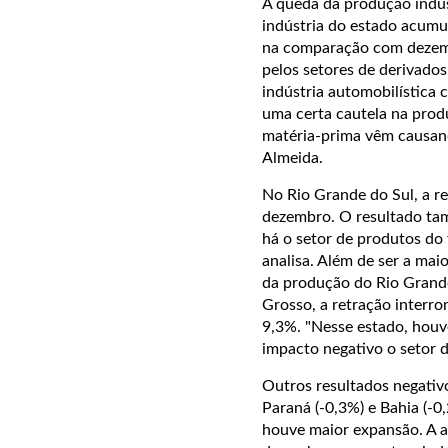
A queda da produção indus
indústria do estado acumul
na comparação com dezembr
pelos setores de derivados
indústria automobilística
uma certa cautela na prod
matéria-prima vêm causand
Almeida.
No Rio Grande do Sul, a re
dezembro. O resultado tam
há o setor de produtos do 
analisa. Além de ser a maio
da produção do Rio Grande
Grosso, a retração inter
9,3%. "Nesse estado, hou
impacto negativo o setor de
Outros resultados negativo
Paraná (-0,3%) e Bahia (-0
houve maior expansão. A a