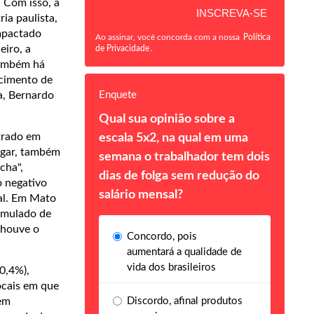
 Com isso, a
ia paulista,
impactado
Ao assinar, você concorda com a nossa
Política
eiro, a
de Privacidade
.
Também há
ecimento de
Enquete
a, Bernardo
Qual sua opinião sobre a
strado em
escala 5x2, na qual em uma
ugar, também
semana o trabalhador tem dois
cha",
dias de folga sem redução do
o negativo
salário mensal?
nal. Em Mato
umulado de
 houve o
Concordo, pois
aumentará a qualidade de
vida dos brasileiros
-0,4%),
ocais em que
Discordo, afinal produtos
 em