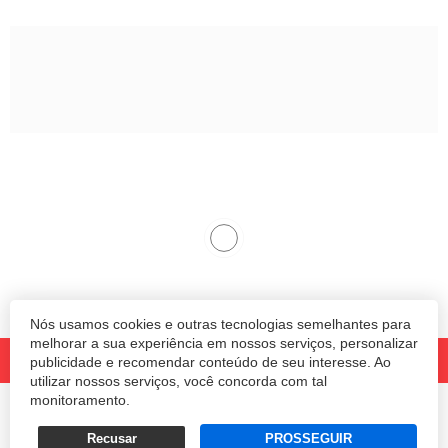
Nós usamos cookies e outras tecnologias semelhantes para
melhorar a sua experiência em nossos serviços, personalizar
publicidade e recomendar conteúdo de seu interesse. Ao
utilizar nossos serviços, você concorda com tal
monitoramento.
© 2020 Revista Amanhã.
Todos os direitos reservados.
Desenvolvido por
Recusar
PROSSEGUIR
Termos e Políticas de Uso
Privacidade