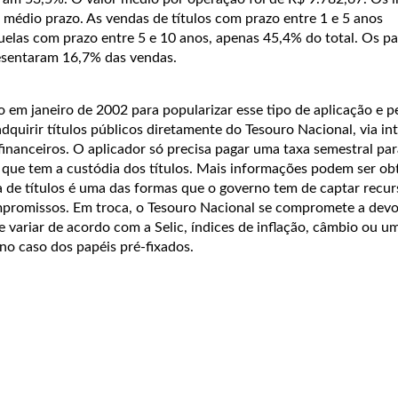
 médio prazo. As vendas de títulos com prazo entre 1 e 5 anos
elas com prazo entre 5 e 10 anos, apenas 45,4% do total. Os pa
esentaram 16,7% das vendas.
o em janeiro de 2002 para popularizar esse tipo de aplicação e p
dquirir títulos públicos diretamente do Tesouro Nacional, via in
inanceiros. O aplicador só precisa pagar uma taxa semestral par
a, que tem a custódia dos títulos. Mais informações podem ser obt
a de títulos é uma das formas que o governo tem de captar recur
mpromissos. Em troca, o Tesouro Nacional se compromete a devol
variar de acordo com a Selic, índices de inflação, câmbio ou u
no caso dos papéis pré-fixados.