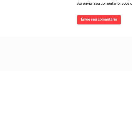
Ao enviar seu comentário, você
Envie seu comentário
Poupança
R$ 6 bil
Endividamento é o maior da
série histórica
Saques superam depó
Copom reduz a taxa Selic
para 14% ao ano