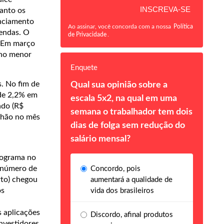
anto os
anciamento
Ao assinar, você concorda com a nossa
Política
vendas. O
de Privacidade
.
c. Em março
 no menor
Enquete
s. No fim de
Qual sua opinião sobre a
 de 2,2% em
escala 5x2, na qual em uma
ado (R$
semana o trabalhador tem dois
ilhão no mês
dias de folga sem redução do
salário mensal?
rograma no
o número de
Concordo, pois
rto) chegou
aumentará a qualidade de
os
vida dos brasileiros
 aplicações
Discordo, afinal produtos
nvestidores