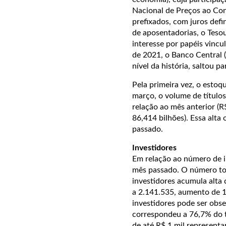
Nacional de Preços ao Co
prefixados, com juros def
de aposentadorias, o Teso
interesse por papéis vincul
de 2021, o Banco Central 
nível da história, saltou 
Pela primeira vez, o estoq
março, o volume de títul
relação ao mês anterior (
86,414 bilhões). Essa alt
passado.
Investidores
Em relação ao número de i
mês passado. O número tot
investidores acumula alta
a 2.141.535, aumento de 1
investidores pode ser obs
correspondeu a 76,7% do t
de até R$ 1 mil represent