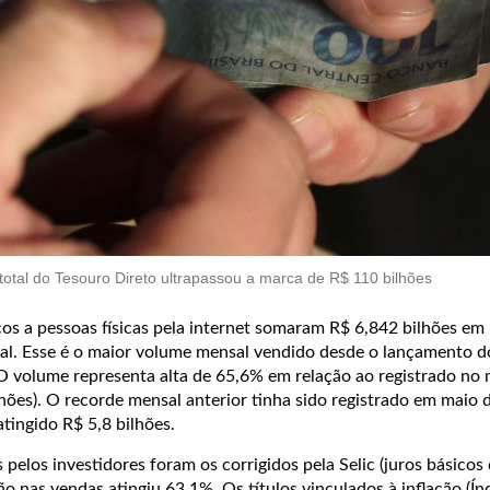
 total do Tesouro Direto ultrapassou a marca de R$ 110 bilhões
cos a pessoas físicas pela internet somaram R$ 6,842 bilhões em
al. Esse é o maior volume mensal vendido desde o lançamento 
O volume representa alta de 65,6% em relação ao registrado n
hões). O recorde mensal anterior tinha sido registrado em maio 
tingido R$ 5,8 bilhões.
 pelos investidores foram os corrigidos pela Selic (juros básicos
ão nas vendas atingiu 63,1%. Os títulos vinculados à inflação (Ín