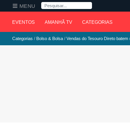
Pesquisa
MENU
EVENTOS
AMANHÃ TV
CATEGORIAS
Categorias
Bolso & Bolsa
Vendas do Tesouro Direto batem 