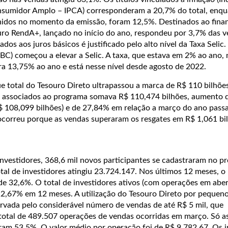
nsumidor Amplo – IPCA) corresponderam a 20,7% do total, enqu
inidos no momento da emissão, foram 12,5%. Destinados ao fin
uro RendA+, lançado no início do ano, respondeu por 3,7% das 
ados aos juros básicos é justificado pelo alto nível da Taxa Seli
(BC) começou a elevar a Selic. A taxa, que estava em 2% ao ano,
para 13,75% ao ano e está nesse nível desde agosto de 2022.
ue total do Tesouro Direto ultrapassou a marca de R$ 110 bilhõe
os associados ao programa somava R$ 110,474 bilhões, aumento
R$ 108,099 bilhões) e de 27,84% em relação a março do ano pass
a ocorreu porque as vendas superaram os resgates em R$ 1,061 b
nvestidores, 368,6 mil novos participantes se cadastraram no p
al de investidores atingiu 23.724.147. Nos últimos 12 meses, 
 de 32,6%. O total de investidores ativos (com operações em abe
2,67% em 12 meses. A utilização do Tesouro Direto por pequen
ervada pelo considerável número de vendas de até R$ 5 mil, que
otal de 489.507 operações de vendas ocorridas em março. Só as
aram 53,5%. O valor médio por operação foi de R$ 9.782,67. Os i