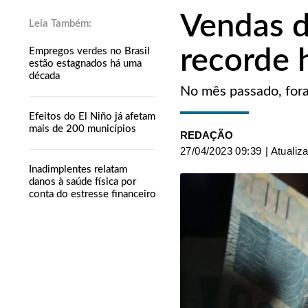
Vendas d
recorde 
Empregos verdes no Brasil
estão estagnados há uma
década
No mês passado, fora
Efeitos do El Niño já afetam
mais de 200 municípios
REDAÇÃO
27/04/2023 09:39
| Atualiz
Inadimplentes relatam
danos à saúde física por
conta do estresse financeiro