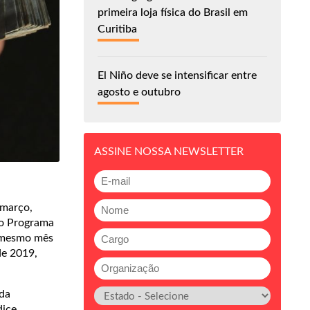
primeira loja física do Brasil em
Curitiba
El Niño deve se intensificar entre
agosto e outubro
ASSINE NOSSA NEWSLETTER
 março,
do Programa
o mesmo mês
de 2019,
 da
dice