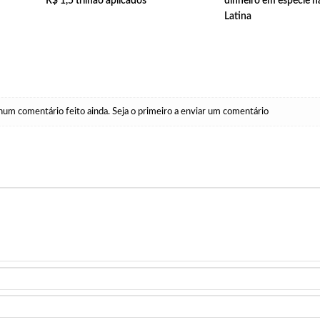
R$ 1,5 trilhão aplicados
dinheiro em espécie 
Latina
um comentário feito ainda. Seja o primeiro a enviar um comentário