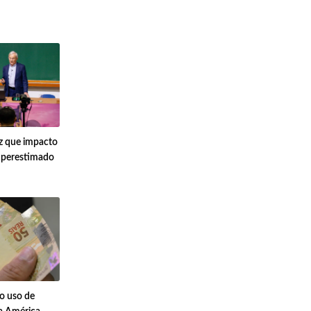
z que impacto
uperestimado
no uso de