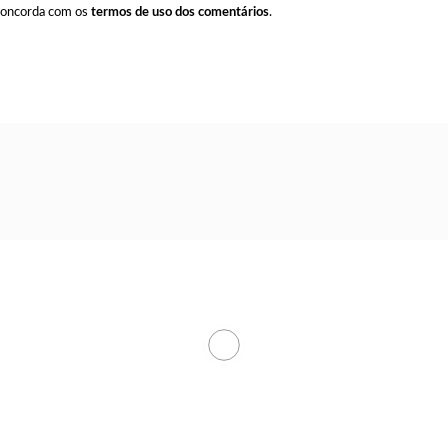
 concorda com os
termos de uso dos comentários
.
 tem retirada líquida
hões em março
sitos em R$ 51,2 bilhões neste ano