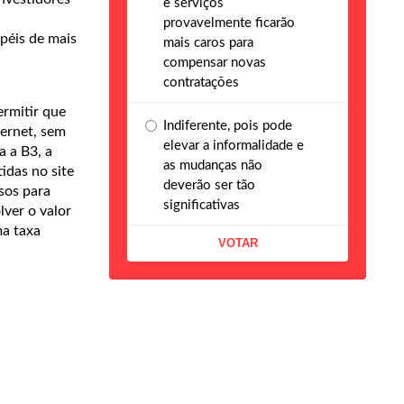
e serviços
provavelmente ficarão
péis de mais
mais caros para
compensar novas
contratações
ermitir que
Indiferente, pois pode
ternet, sem
elevar a informalidade e
a a B3, a
as mudanças não
idas no site
deverão ser tão
sos para
significativas
ver o valor
ma taxa