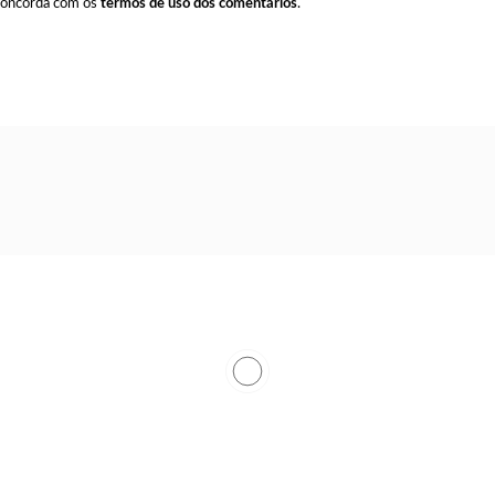
 concorda com os
termos de uso dos comentários
.