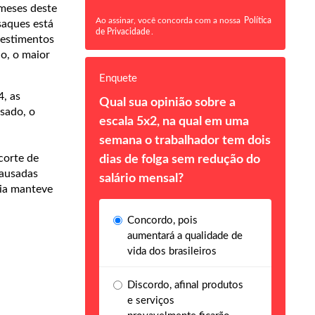
 meses deste
Ao assinar, você concorda com a nossa
Política
saques está
de Privacidade
.
vestimentos
o, o maior
Enquete
, as
Qual sua opinião sobre a
ssado, o
escala 5x2, na qual em uma
semana o trabalhador tem dois
corte de
dias de folga sem redução do
causadas
salário mensal?
ria manteve
Concordo, pois
aumentará a qualidade de
vida dos brasileiros
Discordo, afinal produtos
e serviços