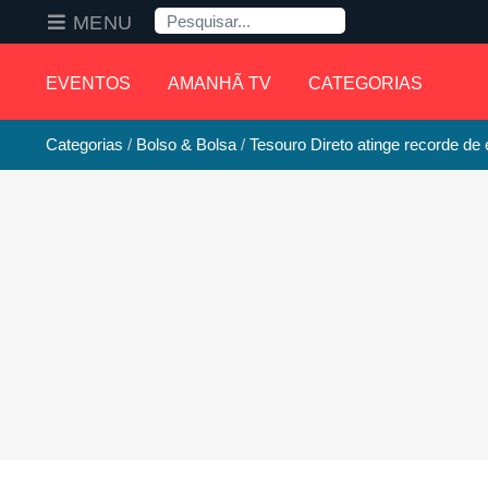
Pesquisa
MENU
EVENTOS
AMANHÃ TV
CATEGORIAS
Categorias
Bolso & Bolsa
Tesouro Direto atinge recorde d