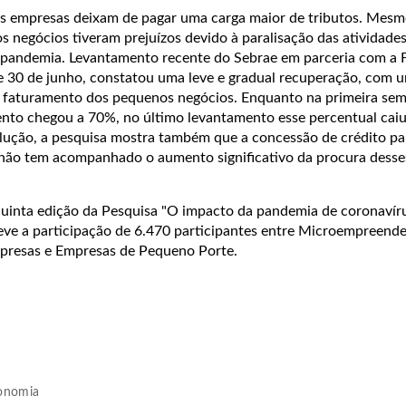
s empresas deixam de pagar uma carga maior de tributos. Mesm
s negócios tiveram prejuízos devido à paralisação das atividade
a pandemia. Levantamento recente do Sebrae em parceria com a 
5 e 30 de junho, constatou uma leve e gradual recuperação, com
faturamento dos pequenos negócios. Enquanto na primeira sema
nto chegou a 70%, no último levantamento esse percentual cai
ução, a pesquisa mostra também que a concessão de crédito pa
não tem acompanhado o aumento significativo da procura desse
uinta edição da Pesquisa "O impacto da pandemia de coronavír
eve a participação de 6.470 participantes entre Microempreend
mpresas e Empresas de Pequeno Porte.
onomia