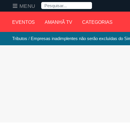
Pesquisa
MENU
EVENTOS
AMANHÃ TV
CATEGORIAS
Tributos
Empresas inadimplentes não serão excluídas do Si