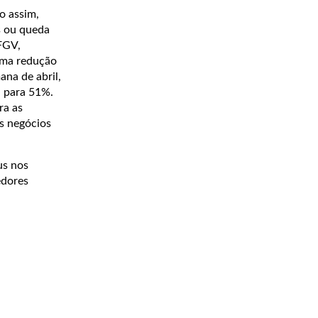
o assim,
s ou queda
FGV,
 uma redução
na de abril,
u para 51%.
ra as
s negócios
us nos
edores