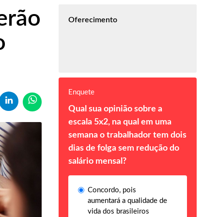
erão
Oferecimento
o
Enquete
Qual sua opinião sobre a
escala 5x2, na qual em uma
semana o trabalhador tem dois
dias de folga sem redução do
salário mensal?
Concordo, pois
aumentará a qualidade de
vida dos brasileiros